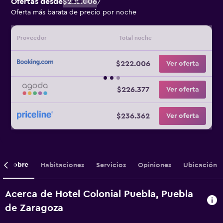
Ofertas desde
$222.006
/
Oferta más barata de precio por noche
Proveedor
Total noche
$222.006
Ver oferta
$226.377
Ver oferta
$236.362
Ver oferta
Sobre
Habitaciones
Servicios
Opiniones
Ubicación
Acerca de Hotel Colonial Puebla, Puebla
de Zaragoza