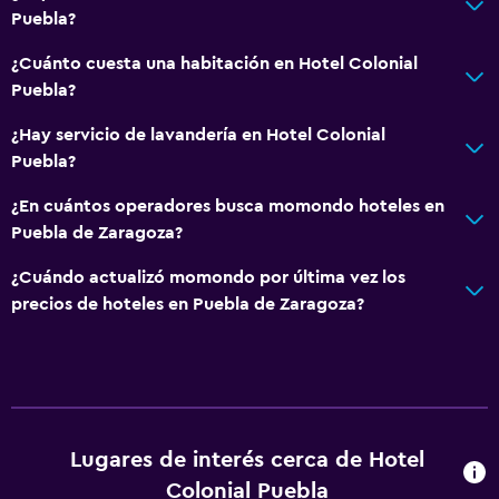
Puebla?
Sofá
¿Cuánto cuesta una habitación en Hotel Colonial
Habitaciones insonorizadas
Puebla?
Insonorización
¿Hay servicio de lavandería en Hotel Colonial
Vista a punto de interés
Puebla?
Teléfono
¿En cuántos operadores busca momondo hoteles en
Piso de cerámica/mármol
Puebla de Zaragoza?
Vista a la ciudad
¿Cuándo actualizó momondo por última vez los
Espacio de almacenamiento
precios de hoteles en Puebla de Zaragoza?
Baño
Ducha
Tina de baño
Secador de pelo
Lugares de interés cerca de Hotel
Colonial Puebla
Aseo