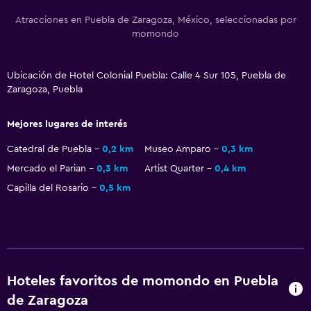
Papel higiénico
Atracciones en Puebla de Zaragoza, México, seleccionadas por
momondo
Baño privado
Ubicación de Hotel Colonial Puebla: Calle 4 Sur 105, Puebla de
Sistema de entretenimiento
Zaragoza, Puebla
Radio
TV de pantalla plana
Mejores lugares de interés
TV por cable o vía satélite
Catedral de Puebla
0,2 km
Museo Amparo
0,3 km
Canales de pago
Mercado el Parian
0,3 km
Artist Quarter
0,4 km
TV
Capilla del Rosario
0,5 km
Lavandería
Servicio de planchado
Servicios de lavandería/tintorería
Hoteles favoritos de momondo en Puebla
Plancha y tabla de planchar
de Zaragoza