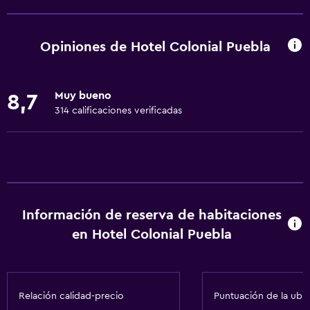
Wifi gratis
Dispositivo hotspot móvil
Opiniones de Hotel Colonial Puebla
Internet
Ropa de cama
Muy bueno
8,7
Toallas
314 calificaciones verificadas
Ventilador
Extinguidor
Artículos de aseo gratis
Champú
Información de reserva de habitaciones
Alarma de humo
en Hotel Colonial Puebla
Adaptador
Gel de ducha
Toallas/ropa de cama (cargo adicional)
Relación calidad-precio
Puntuación de la ubi
Papeleras