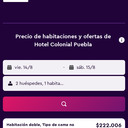
Biblioteca Palafoxiana y a 400 metros del centro de la
ciudad. Las unidades de este alojamiento están equipadas
con TV de pantalla plana con canales vía satélite y caja
fuerte. Las habitaciones del alojamiento tienen baño
privado con ducha y artículos de aseo gratuitos, y
también tienen vistas a la ciudad. En el hotel, todas las
Precio de habitaciones y ofertas de
habitaciones incluyen ropa de cama y toallas. Centro de
Hotel Colonial Puebla
Convenciones Puebla está a 8 min a pie del alojamiento, y
Estadio Cuauhtémoc está a 6,6 km. El aeropuerto
(Aeropuerto internacional Hermanos Serdán) está a 23 km.
vie. 14/8
-
sáb. 15/8
2 huéspedes, 1 habitación
$222.006
Habitación doble, Tipo de cama no