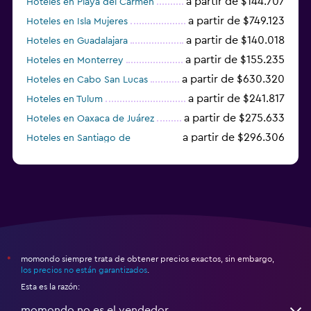
a partir de $144.707
Hoteles en Playa del Carmen
a partir de $749.123
Hoteles en Isla Mujeres
a partir de $140.018
Hoteles en Guadalajara
a partir de $155.235
Hoteles en Monterrey
a partir de $630.320
Hoteles en Cabo San Lucas
a partir de $241.817
Hoteles en Tulum
a partir de $275.633
Hoteles en Oaxaca de Juárez
a partir de $296.306
Hoteles en Santiago de
Querétaro
a partir de $77.299
Hoteles en León
momondo siempre trata de obtener precios exactos, sin embargo,
*
los precios no están garantizados
.
Esta es la razón:
momondo no es el vendedor.