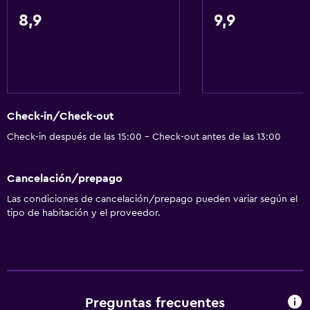
8,9
9,9
Accesibilidad y adecuación
Unidad ubicada en la planta baja
Unidad accesible para personas en silla de ruedas
Accesibilidad
Check-in/Check-out
Ascensor
Check-in después de las 15:00 - Check-out antes de las 13:00
Ascensor disponible
Hipoalergénico
Cancelación/prepago
Almohada hipoalergénica
Las condiciones de cancelación/prepago pueden variar según el
Habitación hipoalergénica
tipo de habitación y el proveedor.
Para no fumadores
Almohada sin plumas
Inodoro con barras de apoyo
Plantas superiores accesibles por ascensor
Preguntas frecuentes