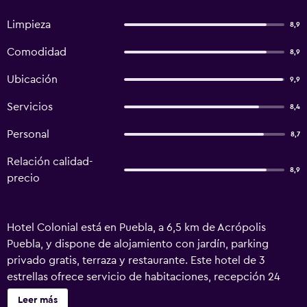
Limpieza
8,9
Comodidad
8,9
Ubicación
9,9
Servicios
8,4
Personal
8,7
Relación calidad-
8,9
precio
Hotel Colonial está en Puebla, a 6,5 km de Acrópolis
Puebla, y dispone de alojamiento con jardín, parking
privado gratis, terraza y restaurante. Este hotel de 3
estrellas ofrece servicio de habitaciones, recepción 24
horas y wifi gratis. El alojamiento está a 4 min a pie de
Leer más