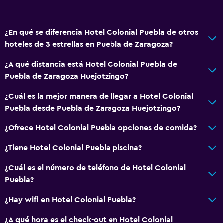
Servicios y facilidades
¿En qué se diferencia Hotel Colonial Puebla de otros
Servicio de despertador
hoteles de 3 estrellas en Puebla de Zaragoza?
Caja fuerte
¿A qué distancia está Hotel Colonial Puebla de
Cambio de divisas
Puebla de Zaragoza Huejotzingo?
Servicio de habitaciones
¿Cuál es la mejor manera de llegar a Hotel Colonial
Mostrador de información turística
Puebla desde Puebla de Zaragoza Huejotzingo?
Acceso con llave
¿Ofrece Hotel Colonial Puebla opciones de comida?
Acceso con tarjeta
Botella de agua
¿Tiene Hotel Colonial Puebla piscina?
Check-in/check-out privado
¿Cuál es el número de teléfono de Hotel Colonial
Recepción 24 horas
Puebla?
¿Hay wifi en Hotel Colonial Puebla?
General
¿A qué hora es el check-out en Hotel Colonial
Zona de estar