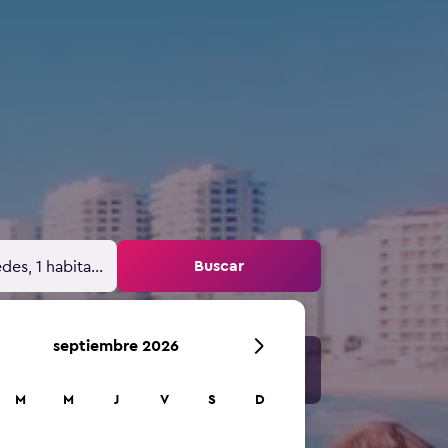
Buscar
des, 1 habitación
septiembre 2026
M
M
J
V
S
D