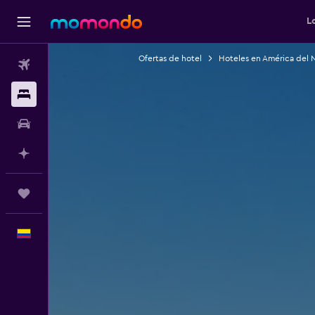
L
Ofertas de hotel
Hoteles en América del 
Vuelos
Alojamientos
Carros
Planifica con IA
Trips
Español