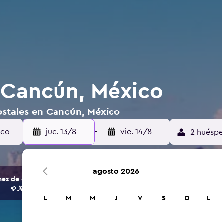
 Cancún, México
ostales en Cancún, México
jue. 13/8
-
vie. 14/8
2 huéspe
agosto 2026
s de opciones de hoteles y alojamientos.
L
M
M
J
V
S
D
L