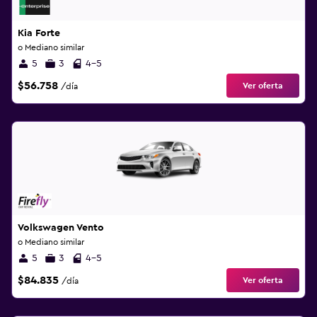
Kia Forte
o Mediano similar
5
3
4-5
$56.758
Ver oferta
/día
Volkswagen Vento
o Mediano similar
5
3
4-5
$84.835
Ver oferta
/día