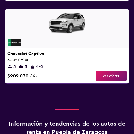
Chevrolet Captiva
o SUV similar
5
3
4-5
$202.030
Ver oferta
/día
Información y tendencias de los autos de
renta en Puebla de Zaragoza