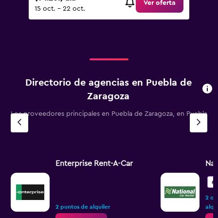
Ver oferta
15 oct. - 22 oct.
Directorio de agencias en Puebla de
Zaragoza
Los proveedores principales en Puebla de Zaragoza, en Puebla
Enterprise Rent-A-Car
Nat
6,
2 op
2 puntos de alquiler
alqu