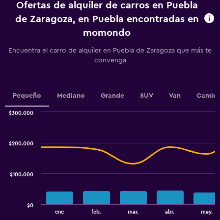
Ofertas de alquiler de carros en Puebla
The
chart
de Zaragoza, en Puebla encontradas en
has
momondo
1
Y
Encuentra el carro de alquiler en Puebla de Zaragoza que más te
axis
convenga
displaying
values.
Range:
0
Pequeño
Mediano
Grande
SUV
Van
Camion
to
3.6.
$300.000
Combination
Chart
graphic.
chart
with
$200.000
2
data
series.
$100.000
The
chart
has
$0
1
End
ene
feb.
mar.
abr.
may.
of
X