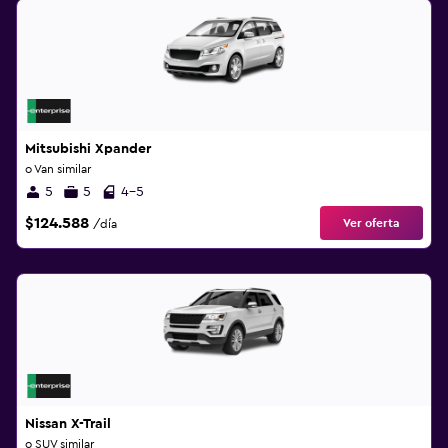
Mitsubishi Xpander
o Van similar
5
5
4-5
$124.588
Ver oferta
/día
Nissan X-Trail
o SUV similar