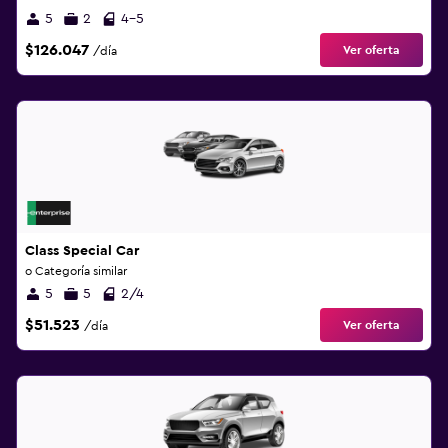
5
2
4-5
$126.047
Ver oferta
/día
Class Special Car
o Categoría similar
5
5
2/4
$51.523
Ver oferta
/día