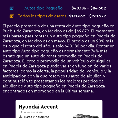
interactive
axis
chart
Autos tipo Pequeño
$40.186 - $84.602
displaying
categories.
Todos los tipos de carros
$131.662 - $261.272
Range:
14
El precio promedio de una renta de Auto tipo pequeño en
categories.
Puebla de Zaragoza, en México es de $49.879. El momento
The
más barato para rentar un Auto tipo pequeño en Puebla de
chart
Zaragoza, en México es en mayo. El precio es un 20% más
has
bajo que el resto del año, a solo $40.186 por día. Rentar un
1
auto tipo Auto tipo pequeño es normalmente 74% más
Y
barato que un auto de renta promedio en Puebla de
axis
Zaragoza. El precio promedio de un vehículo de alquiler
displaying
en Puebla de Zaragoza puede variar en función de varios
values.
factores, como la oferta, la popularidad del vehículo y la
Range:
anticipación con la que reserves tu auto de alquiler. A
0
continuación te presentamos los mejores precios de
to
alquiler de Auto tipo pequeño en Puebla de Zaragoza
300000.
encontrados en momondo en la última semana.
Hyundai Accent
o Económico similar
Hasta 2 pasajeros