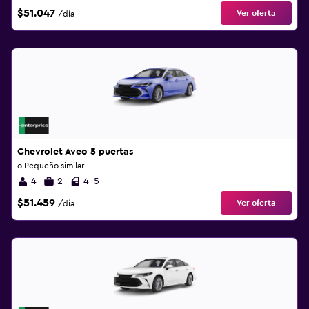
$51.047
Ver oferta
/día
Chevrolet Aveo 5 puertas
o Pequeño similar
4
2
4-5
$51.459
Ver oferta
/día