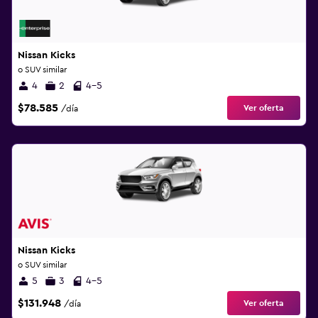
Nissan Kicks
o SUV similar
4
2
4-5
$78.585
Ver oferta
/día
Nissan Kicks
o SUV similar
5
3
4-5
$131.948
Ver oferta
/día