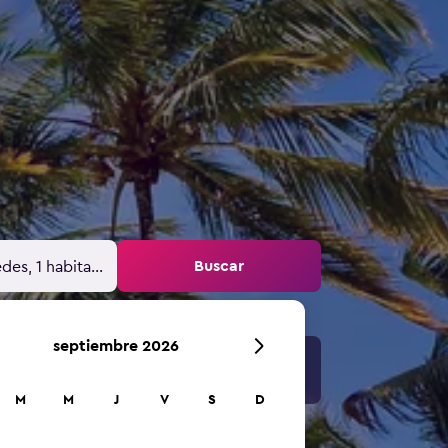
Buscar
des, 1 habitación
septiembre 2026
M
M
J
V
S
D