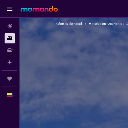
Ofertas de hotel
Hoteles en América del 
Vuelos
Alojamientos
Carros
Planifica con IA
Trips
Español