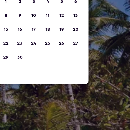
1
2
3
4
5
6
8
9
10
11
12
13
15
16
17
18
19
20
22
23
24
25
26
27
29
30