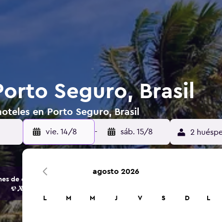
orto Seguro, Brasil
oteles en Porto Seguro, Brasil
vie. 14/8
-
sáb. 15/8
2 huéspe
agosto 2026
s de opciones de hoteles y alojamientos.
L
M
M
J
V
S
D
L