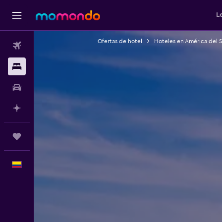
L
Ofertas de hotel
Hoteles en América del 
Vuelos
Alojamientos
Carros
Planifica con IA
Trips
Español