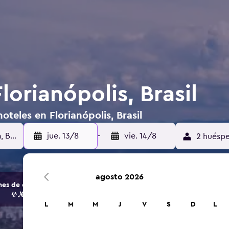
lorianópolis, Brasil
teles en Florianópolis, Brasil
jue. 13/8
-
vie. 14/8
2 huéspe
agosto 2026
s de opciones de hoteles y alojamientos.
L
M
M
J
V
S
D
L