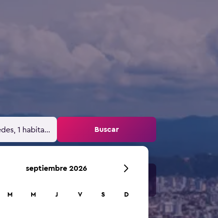
Buscar
des, 1 habitación
septiembre 2026
M
M
J
V
S
D