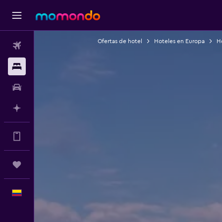
Ofertas de hotel
Hoteles en Europa
H
Vuelos
Alojamientos
Carros
Planifica con IA
Muchos más beneficios en la app
Trips
Español