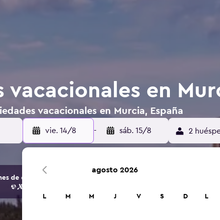
 vacacionales en Mur
iedades vacacionales en Murcia, España
vie. 14/8
-
sáb. 15/8
2 huéspe
agosto 2026
s de opciones de hoteles y alojamientos.
L
M
M
J
V
S
D
L