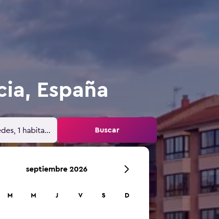
cia, España
Buscar
des, 1 habitación
septiembre 2026
M
M
J
V
S
D