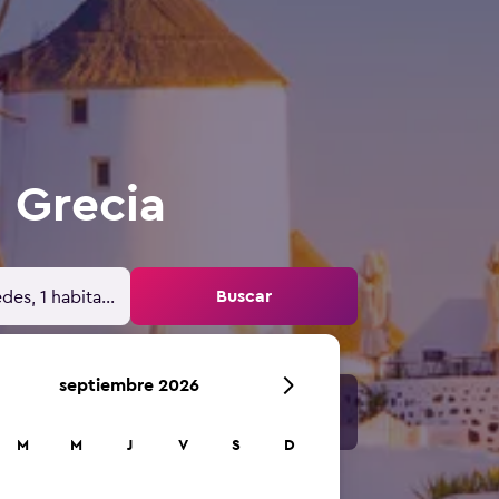
, Grecia
Buscar
des, 1 habitación
septiembre 2026
M
M
J
V
S
D