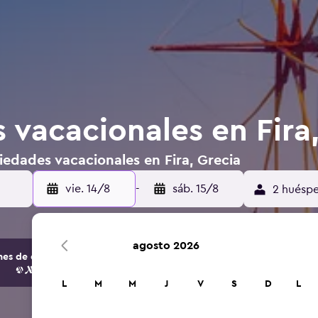
 vacacionales en Fira
edades vacacionales en Fira, Grecia
vie. 14/8
-
sáb. 15/8
2 huéspe
agosto 2026
s de opciones de hoteles y alojamientos.
L
M
M
J
V
S
D
L