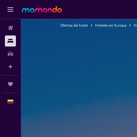
Ofertas de hotel
Hoteles en Europa
H
Vuelos
Alojamientos
Carros
Planifica con IA
Trips
Español