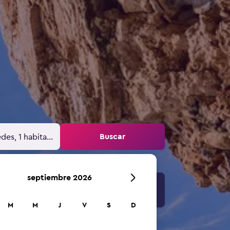
Buscar
des, 1 habitación
septiembre 2026
M
M
J
V
S
D