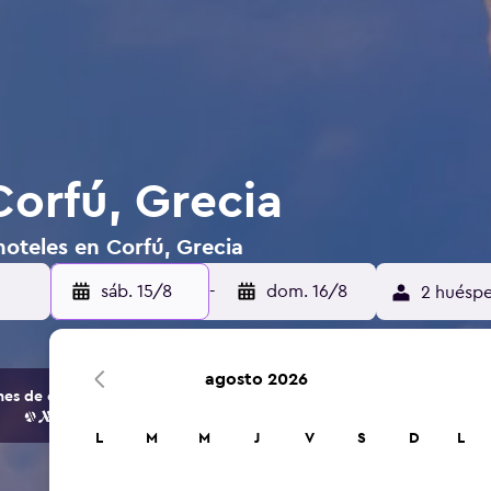
Corfú, Grecia
oteles en Corfú, Grecia
sáb. 15/8
-
dom. 16/8
2 huéspe
agosto 2026
s de opciones de hoteles y alojamientos.
L
M
M
J
V
S
D
L