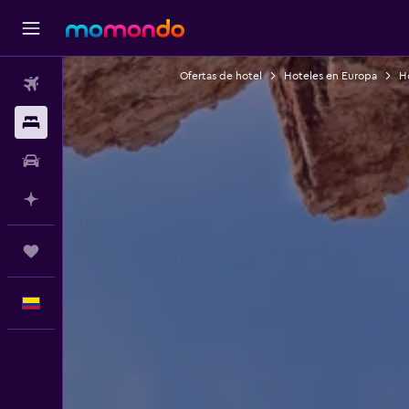
Ofertas de hotel
Hoteles en Europa
H
Vuelos
Alojamientos
Carros
Planifica con IA
Trips
Español