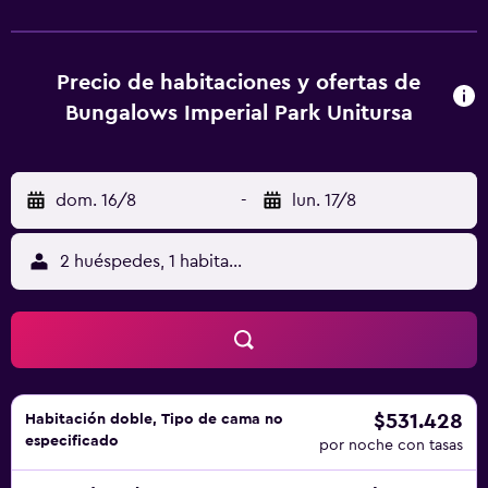
piscina infantil, un solárium y un spa y centro de bienestar.
El equipo de recepción les atenderá día y noche y les
puede ayudar a reservar entradas y visitas guiadas. El
Precio de habitaciones y ofertas de
resort pone a su disposición habitaciones que incluyen un
Bungalows Imperial Park Unitursa
secador de pelo y canales por cable/satélite. La
propiedad dispone de un bar, donde los huéspedes
pueden tomar unas copas en el interior o si lo prefieren al
aire libre, en la terraza. Para su comodidad, también hay un
dom. 16/8
-
lun. 17/8
servicio de restauración. Aqualandia, playa de Levante y
Mundomar están a un poco más de media hora en coche
2 huéspedes, 1 habitación
de la propiedad. Asimismo, el equipo de recepción del
resort puede atenderle en varios idiomas y estará
encantado de recomendarle lugares de interés así como
para ayudarle durante su visita.
$531.428
Habitación doble, Tipo de cama no
especificado
por noche con tasas