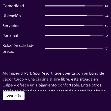
Comodidad
6,9
Ubicación
7,2
Servicios
6,7
Personal
7,8
Relación calidad-
7,2
precio
AR Imperial Park Spa Resort, que cuenta con un baño de
vapor turco y una piscina al aire libre, está situada en
Calpe y ofrece un alojamiento confortable. Entre otros
servicios e instalaciones, este resort de 3 estrellas ofrece
Leer más
toboganes de agua y pensión completa. En AR Imperial
Park Spa Resort se pone a disposición de los huéspedes
todo tipo de servicios e instalaciones, tales como una