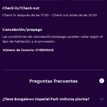
Check-in/Check-out
Piscina y spa
Check-in después de las 17:00 - Check-out antes de las 10:00
Spa
Piscina al aire libre
Cancelación/prepago
Piscina pequeña
Las condiciones de cancelación/prepago pueden variar según el
Vapor
tipo de habitación y el proveedor.
Número de licencia: CVEE00618
Baño
Tina de baño
Secador de pelo
Aseo
Preguntas frecuentes
Baño privado
General
¿Tiene Bungalows Imperial Park Unitursa piscina?
Habitaciones familiares