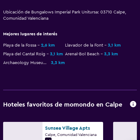
Terraza/patio
Ubicación de Bungalows Imperial Park Unitursa: 03710 Calpe,
Comunidad Valenciana
Sillas de playa
Terraza
Mejores lugares de interés
Playa de la Fossa
2,6 km
Llavador de la Font
3,1 km
Habitación
Playa del Cantal Roig
3,1 km
Arenal-Bol Beach
3,3 km
Enchufe cerca de la cama
Archaeology Museum
3,3 km
Sofá cama
Armario o clóset
Servicios y facilidades
Hoteles favoritos de momondo en Calpe
Instalaciones para reuniones
Mostrador de información turística
Recepción 24 horas
Sunsea Village Apts
Calpe, Comunidad Valenciana