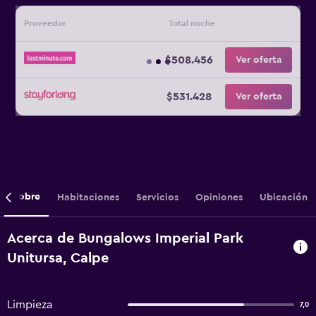
Proveedor
Total noche
$508.456
Ver oferta
$531.428
Ver oferta
Sobre
Habitaciones
Servicios
Opiniones
Ubicación
Acerca de Bungalows Imperial Park
Unitursa, Calpe
Limpieza
7,0