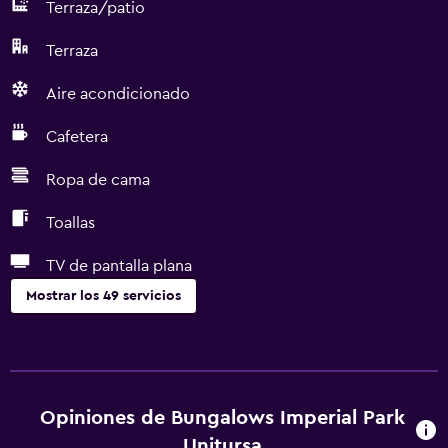
Terraza/patio
Terraza
Aire acondicionado
Cafetera
Ropa de cama
Toallas
TV de pantalla plana
Mostrar los 49 servicios
Cocina
Microondas
Utensilios de cocina
Opiniones de Bungalows Imperial Park
Tostadora
Unitursa