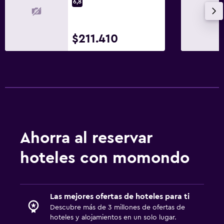
6,8
Sistema de entretenimiento
TV de pantalla plana
TV por cable o vía satélite
$211.410
Comedor
Restaurante
Mesa de comedor
Lavandería
Ahorra al reservar
Plancha y tabla de planchar
hoteles con momondo
Salud y seguridad
Caja fuerte
Las mejores ofertas de hoteles para ti
Descubre más de 3 millones de ofertas de
Ideal para familias
hoteles y alojamientos en un solo lugar.