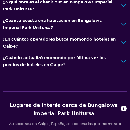
¿A qué hora es el check-out en Bungalows Imperial
Zona de estar
Park Unitursa?
Sofá
¿Cuánto cuesta una habitación en Bungalows
Espacio de almacenamiento
Imperial Park Unitursa?
¿En cuántos operadores busca momondo hoteles en
Estacionamiento y transporte
Calpe?
Estacionamiento
¿Cuándo actualizó momondo por última vez los
Traslado aeropuerto
precios de hoteles en Calpe?
Estacionamiento privado
Accesibilidad y adecuación
Habitaciones para no fumadores disponibles
Ascensor
Lugares de interés cerca de Bungalows
Imperial Park Unitursa
Almohada sin plumas
Atracciones en Calpe, España, seleccionadas por momondo
Aire libre