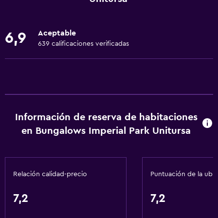
Nevera
Cafetera
Aceptable
6,9
Comedor
639 calificaciones verificadas
Cocina
Cocineta
Servicios básicos
Ropa de cama
Información de reserva de habitaciones
en Bungalows Imperial Park Unitursa
Toallas
Alarma de humo
Calefacción
Relación calidad-precio
Puntuación de la ubi
Aire acondicionado
Toallas/ropa de cama (cargo adicional)
7,2
7,2
Papeleras