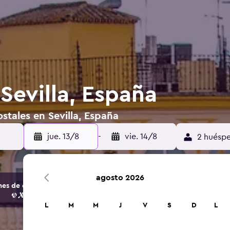
Sevilla, España
stales en Sevilla, España
jue. 13/8
-
vie. 14/8
2 huéspe
agosto 2026
s de opciones de hoteles y alojamientos.
L
M
M
J
V
S
D
L