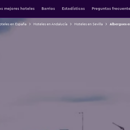
os mejores hoteles
Barrios
Estadísticas
Preguntas frecuent
oteles en España
Hoteles en Andalucía
Hoteles en Sevilla
Albergues en