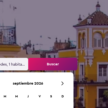
Buscar
des, 1 habitación
septiembre 2026
M
M
J
V
S
D