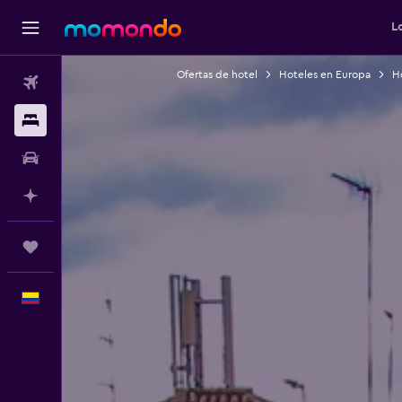
L
Ofertas de hotel
Hoteles en Europa
H
Vuelos
Alojamientos
Carros
Planifica con IA
Trips
Español