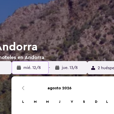
Andorra
hoteles en Andorra
mié. 12/8
-
jue. 13/8
2 huéspe
agosto 2026
L
M
M
J
V
S
D
L