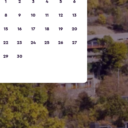
1
2
3
4
5
6
8
9
10
11
12
13
15
16
17
18
19
20
22
23
24
25
26
27
29
30