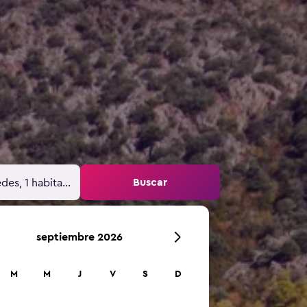
Buscar
des, 1 habitación
septiembre 2026
M
M
J
V
S
D