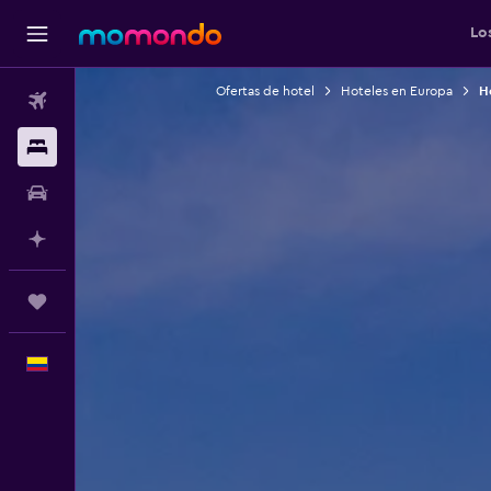
Lo
Ofertas de hotel
Hoteles en Europa
H
Vuelos
Alojamientos
Carros
Planifica con IA
Trips
Español