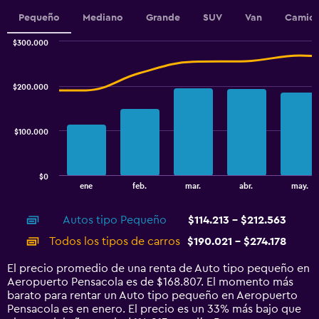
Y
Pequeño
Mediano
Grande
SUV
Van
Camion
axis
displaying
$300.000
values.
Combination
Chart
Range:
graphic.
chart
140000
with
$200.000
to
2
data
170000.
series.
$100.000
The
chart
has
$0
1
End
ene
feb.
mar.
abr.
may.
of
X
interactive
axis
chart
Autos tipo Pequeño
$114.213 - $212.563
displaying
categories.
Todos los tipos de carros
$190.021 - $274.178
Range:
14
El precio promedio de una renta de Auto tipo pequeño en
categories.
Aeropuerto Pensacola es de $168.807. El momento más
The
barato para rentar un Auto tipo pequeño en Aeropuerto
chart
Pensacola es en enero. El precio es un 33% más bajo que
has