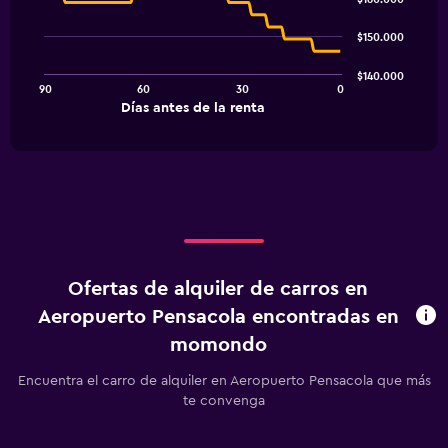
with
91
$150.000
data
points.
$140.000
90
60
30
0
The
End
Días antes de la renta
chart
of
interactive
has
chart
1
X
axis
displaying
Días
antes
de
Ofertas de alquiler de carros en
la
renta.
Aeropuerto Pensacola encontradas en
Range:
momondo
91
categories.
Encuentra el carro de alquiler en Aeropuerto Pensacola que más
The
te convenga
chart
has
1