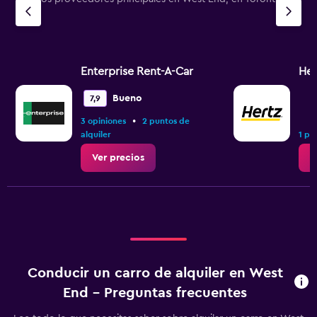
Enterprise Rent-A-Car
Her
Bueno
7,9
•
3 opiniones
2 puntos de
alquiler
1 pu
Ver precios
V
Conducir un carro de alquiler en West
End - Preguntas frecuentes