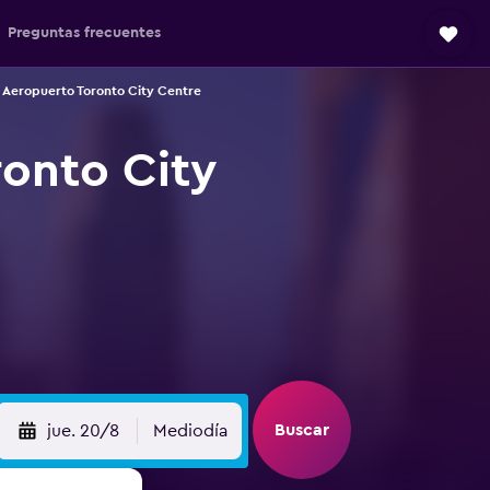
Preguntas frecuentes
 Aeropuerto Toronto City Centre
ronto City
Buscar
jue. 20/8
Mediodía