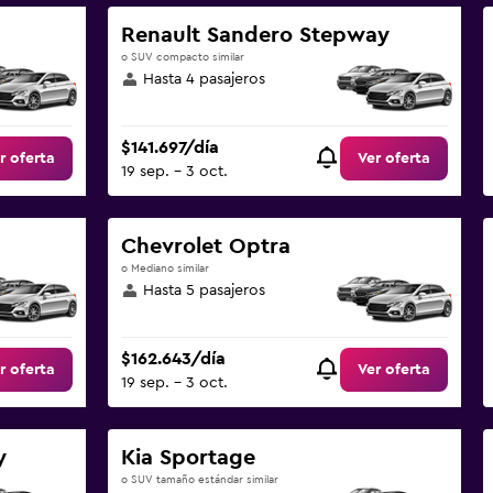
Renault Sandero Stepway
o SUV compacto similar
Hasta 4 pasajeros
$141.697/día
r oferta
Ver oferta
19 sep. - 3 oct.
Chevrolet Optra
o Mediano similar
Hasta 5 pasajeros
$162.643/día
r oferta
Ver oferta
19 sep. - 3 oct.
y
Kia Sportage
o SUV tamaño estándar similar