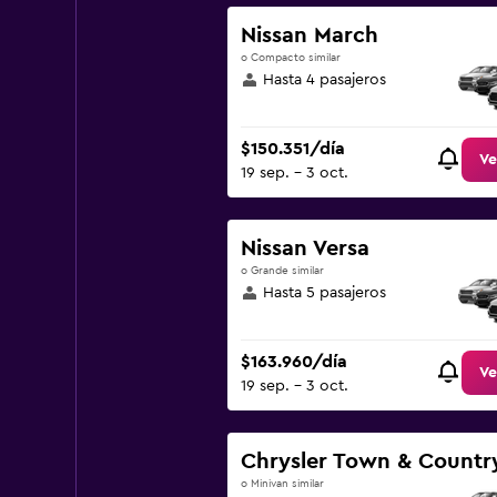
Nissan March
o Compacto similar
Hasta 4 pasajeros
$150.351/día
Ve
19 sep. - 3 oct.
Nissan Versa
o Grande similar
Hasta 5 pasajeros
$163.960/día
Ve
19 sep. - 3 oct.
Chrysler Town & Countr
o Minivan similar