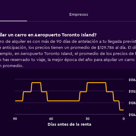
Empresas
ilar un carro en Aeropuerto Toronto Island?
o de alquiler es con más de 90 días de antelación a tu llegada previst
 anticipación, los precios tienen un promedio de $129.786 al día. El d
ejemplo, en Aeropuerto Toronto Island, el promedio de los precios de 
 has reservado tu viaje, la mejor época del año para alquilar un carr
en promedio.
$136
Line
Chart
graphic.
chart
$132
with
91
$128
data
points.
$124
90
60
30
0
The
End
Días antes de la renta
chart
of
interactive
has
chart