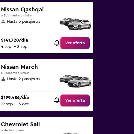
Nissan Qashqai
o SUV mediano similar
Hasta 5 pasajeros
$141.728/día
Ver oferta
4 sep. - 8 sep.
Nissan March
o Económico similar
Hasta 2 pasajeros
$199.486/día
Ver oferta
19 sep. - 3 oct.
Chevrolet Sail
o Mediano similar