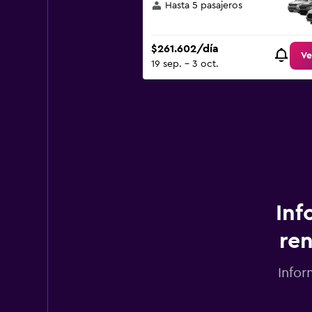
Hasta 5 pasajeros
$261.602/día
Ve
19 sep. - 3 oct.
Inf
ren
Infor