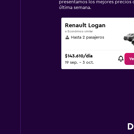
1
presentamos los mejores precios 
Y
última semana.
axis
displaying
values.
Renault Logan
Range:
o Económico similar
0
Hasta 2 pasajeros
to
300000.
$143.610/día
Ve
19 sep. - 3 oct.
D