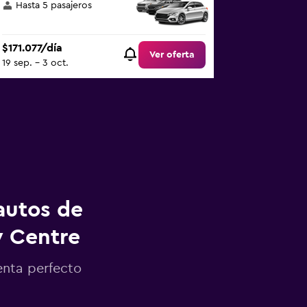
Hasta 5 pasajeros
$171.077/día
Ver oferta
19 sep. - 3 oct.
autos de
y Centre
enta perfecto