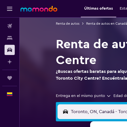
Últimas ofertas
Est
Renta de autos
Renta de autos en Canad
Vuelos
Alojamientos
Renta de au
Carros
Centre
Planifica con IA
¿Buscas ofertas baratas para alqu
Trips
Toronto City Centre? Encuéntra
Español
Entrega en el mismo punto
Edad d