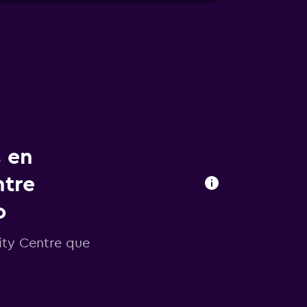
s en
ntre
o
ity Centre que