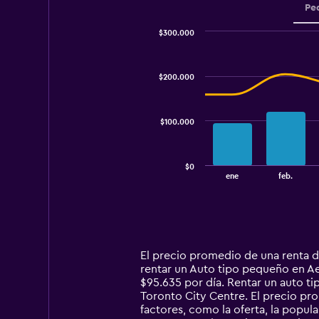
Pe
$300.000
Combination
Chart
graphic.
chart
with
$200.000
2
data
series.
$100.000
The
chart
has
$0
1
End
ene
feb.
of
X
interactive
axis
chart
displaying
categories.
Range:
14
El precio promedio de una renta 
categories.
rentar un Auto tipo pequeño en Ae
The
$95.635 por día. Rentar un auto 
chart
Toronto City Centre. El precio pr
has
factores, como la oferta, la popula