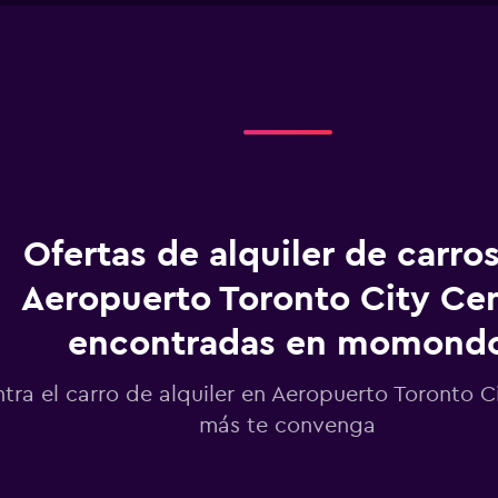
1
X
axis
displaying
Días
antes
de
la
renta.
Range:
91
categories.
Ofertas de alquiler de carro
The
chart
Aeropuerto Toronto City Ce
has
1
encontradas en momond
Y
axis
displaying
tra el carro de alquiler en Aeropuerto Toronto C
values.
más te convenga
Range:
124000
to
136000.