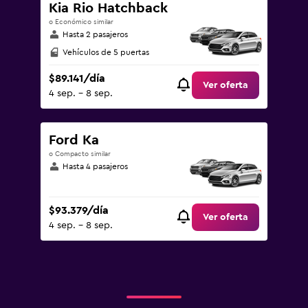
Kia Rio Hatchback
o Económico similar
Hasta 2 pasajeros
Vehículos de 5 puertas
$89.141/día
Ver oferta
4 sep. - 8 sep.
Ford Ka
o Compacto similar
Hasta 4 pasajeros
$93.379/día
Ver oferta
4 sep. - 8 sep.