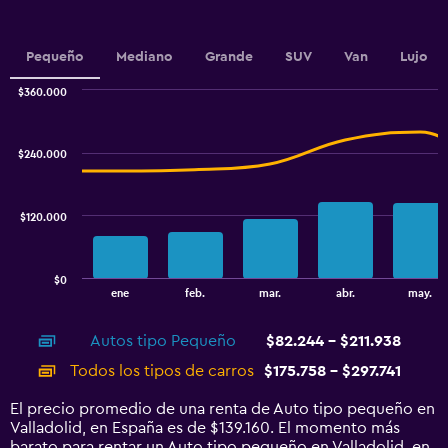
displaying
values.
Range:
Pequeño
Mediano
Grande
SUV
Van
Lujo
0
to
$360.000
120000.
Combination
Chart
graphic.
chart
with
$240.000
2
data
series.
$120.000
The
chart
has
$0
1
End
ene
feb.
mar.
abr.
may.
of
X
interactive
axis
chart
Autos tipo Pequeño
$82.244 - $211.938
displaying
categories.
Todos los tipos de carros
$175.758 - $297.741
Range:
14
El precio promedio de una renta de Auto tipo pequeño en
categories.
Valladolid, en España es de $139.160. El momento más
The
barato para rentar un Auto tipo pequeño en Valladolid, en