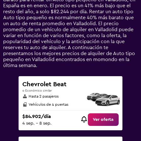
chart
España es en enero. El precio es un 41% más bajo que el
has
resto del año, a solo $82.244 por día. Rentar un auto tipo
1
Auto tipo pequeño es normalmente 40% más barato que
Y
un auto de renta promedio en Valladolid. El precio
axis
promedio de un vehículo de alquiler en Valladolid puede
displaying
variar en función de varios factores, como la oferta, la
values.
popularidad del vehículo y la anticipación con la que
Range:
reserves tu auto de alquiler. A continuación te
0
presentamos los mejores precios de alquiler de Auto tipo
to
pequeño en Valladolid encontrados en momondo en la
360000.
última semana.
Chevrolet Beat
o Económico similar
Hasta 2 pasajeros
Vehículos de 4 puertas
$84.902/día
Ver oferta
4 sep. - 8 sep.