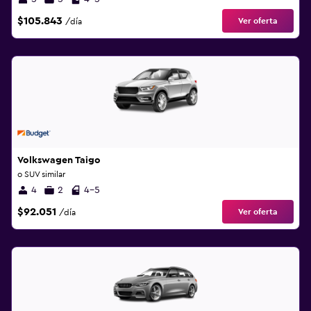
$105.843
Ver oferta
/día
Volkswagen Taigo
o SUV similar
4
2
4-5
$92.051
Ver oferta
/día