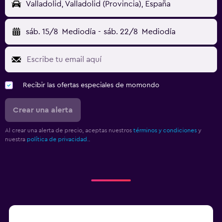
Valladolid, Valladolid (Provincia), España
sáb. 15/8
Mediodía
-
sáb. 22/8
Mediodía
Recibir las ofertas especiales de momondo
Crear una alerta
Al crear una alerta de precio, aceptas nuestros
términos y condiciones
y
nuestra
política de privacidad.
.