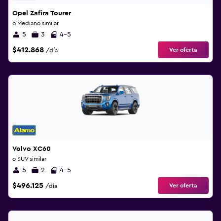
Opel Zafira Tourer
o Mediano similar
5
3
4-5
$412.868
Ver oferta
/día
Volvo XC60
o SUV similar
5
2
4-5
$496.125
Ver oferta
/día