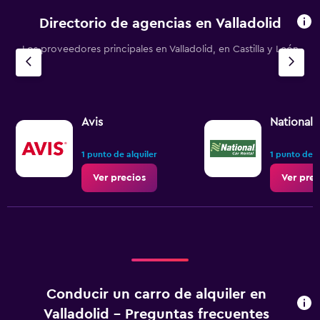
Directorio de agencias en Valladolid
Los proveedores principales en Valladolid, en Castilla y León
Avis
National
1 punto de alquiler
1 punto de a
Ver precios
Ver prec
Conducir un carro de alquiler en
Valladolid - Preguntas frecuentes