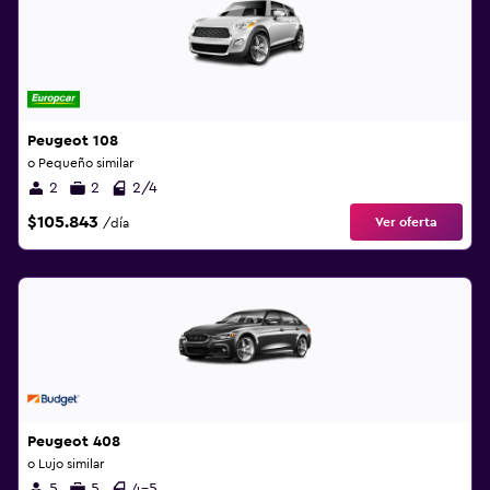
Peugeot 108
o Pequeño similar
2
2
2/4
$105.843
Ver oferta
/día
Peugeot 408
o Lujo similar
5
5
4-5