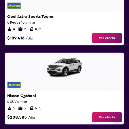
Opel Astra Sports Tourer
o Pequeño similar
4
2
4-5
$189.416
Ver oferta
/día
Nissan Qashqai
o SUV similar
5
3
4-5
$208.585
Ver oferta
/día