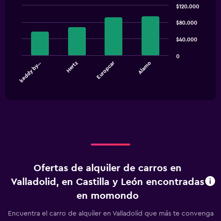
$120.000
Bar
Chart
graphic.
chart
$80.000
with
4
$40.000
bars.
0
Europcar
keddy by…
Hertz
Alamo
The
chart
End
of
has
interactive
1
chart
X
axis
displaying
categories.
Range:
4
categories.
Ofertas de alquiler de carros en
The
chart
Valladolid, en Castilla y León encontradas
has
en momondo
1
Y
Encuentra el carro de alquiler en Valladolid que más te convenga
axis