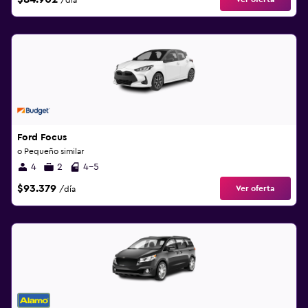
/día
Ford Focus
o Pequeño similar
4
2
4-5
$93.379
Ver oferta
/día