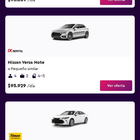
/día
Nissan Versa Note
o Pequeño similar
4
2
4-5
$95.929
Ver oferta
/día