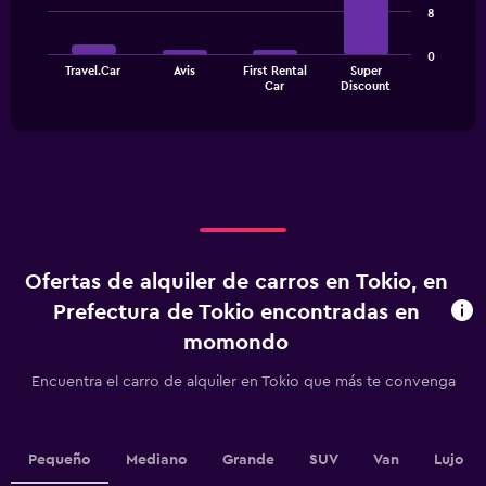
8
bars.
Y
axis
The
displaying
0
Travel.Car
Avis
First Rental
Super
chart
values.
End
Car
Discount
of
has
Range:
interactive
1
0
chart
X
to
axis
180000.
displaying
categories.
Range:
4
categories.
Ofertas de alquiler de carros en Tokio, en
The
chart
Prefectura de Tokio encontradas en
has
momondo
1
Y
Encuentra el carro de alquiler en Tokio que más te convenga
axis
displaying
values.
Range:
Pequeño
Mediano
Grande
SUV
Van
Lujo
0