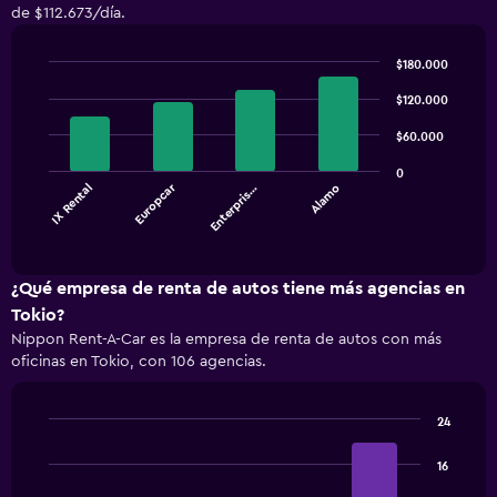
de $112.673/día.
$180.000
Bar
Chart
graphic.
$120.000
chart
with
4
$60.000
bars.
0
Europcar
IX Rental
Enterpris…
Alamo
The
chart
End
of
has
interactive
1
chart
X
¿Qué empresa de renta de autos tiene más agencias en
axis
Tokio?
displaying
Nippon Rent-A-Car es la empresa de renta de autos con más
categories.
oficinas en Tokio, con 106 agencias.
Range:
4
categories.
24
The
Bar
Chart
chart
graphic.
chart
16
has
with
1
4