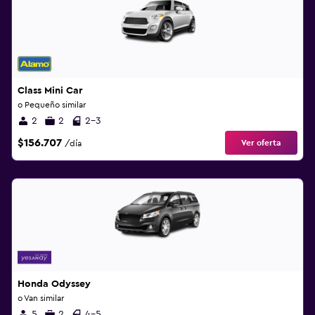
Class Mini Car
o Pequeño similar
2
2
2-3
$156.707
Ver oferta
/día
Honda Odyssey
o Van similar
5
2
4-5