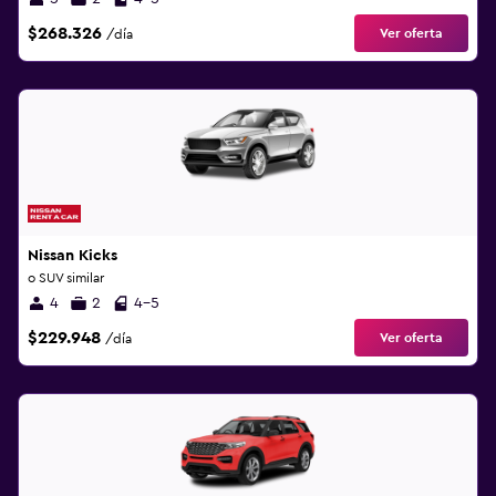
$268.326
Ver oferta
/día
Nissan Kicks
o SUV similar
4
2
4-5
$229.948
Ver oferta
/día