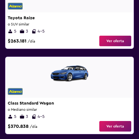
Toyota Raize
o SUV similar
5
3
4-5
$263.181
Ver oferta
/día
Class Standard Wagon
o Mediano similar
5
3
4-5
$370.838
Ver oferta
/día