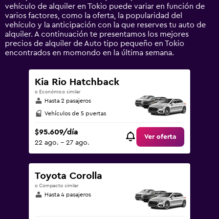
axis
vehículo de alquiler en Tokio puede variar en función de
displaying
varios factores, como la oferta, la popularidad del
values.
vehículo y la anticipación con la que reserves tu auto de
Range:
alquiler. A continuación te presentamos los mejores
0
precios de alquiler de Auto tipo pequeño en Tokio
to
encontrados en momondo en la última semana.
300000.
Kia Rio Hatchback
o Económico similar
Hasta 2 pasajeros
Vehículos de 5 puertas
$95.609/día
Ver oferta
22 ago. - 27 ago.
Toyota Corolla
o Compacto similar
Hasta 4 pasajeros