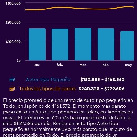
to
$300.000
24.
Combination
Chart
graphic.
chart
with
$200.000
2
data
series.
$100.000
The
chart
has
$0
1
End
ene
feb.
mar.
abr.
may.
of
X
interactive
axis
chart
Autos tipo Pequeño
$152.585 - $168.562
displaying
categories.
Todos los tipos de carros
$240.328 - $279.606
Range:
14
El precio promedio de una renta de Auto tipo pequeño en
categories.
Tokio, en Japón es de $161.372. El momento más barato
The
para rentar un Auto tipo pequeño en Tokio, en Japón es en
chart
mayo. El precio es un 6% más bajo que el resto del año, a
has
solo $152.585 por día. Rentar un auto tipo Auto tipo
1
pequeño es normalmente 39% más barato que un auto de
Y
renta promedio en Tokio. El precio promedio de un