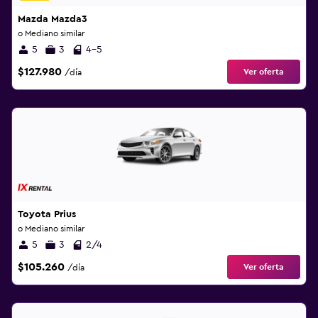
Mazda Mazda3
o Mediano similar
5
3
4-5
$127.980
Ver oferta
/día
Toyota Prius
o Mediano similar
5
3
2/4
$105.260
Ver oferta
/día