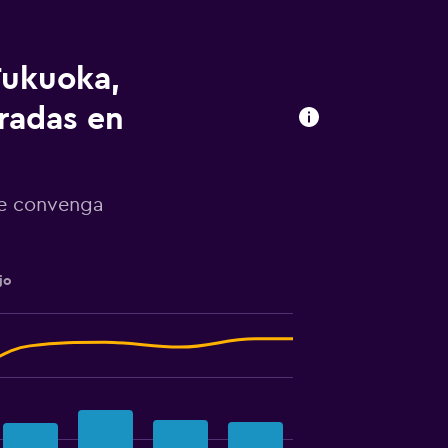
Fukuoka,
radas en
te convenga
jo