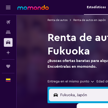
Estadísticas
Renta de autos
Renta de autos en Japón
Vuelos
Alojamientos
Renta de au
Carros
Fukuoka
Planifica con IA
¿Buscas ofertas baratas para alqu
Trips
Encuéntralas en momondo.
Español
Entrega en el mismo punto
Edad d