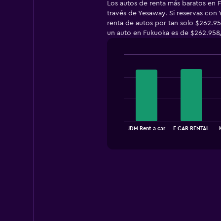
Los autos de renta más baratos en 
través de Yesaway. Si reservas con
renta de autos por tan solo $262.95
un auto en Fukuoka es de $262.958/
Bar
Chart
graphic.
chart
with
4
bars.
The
chart
End
JDM Rent a car
E CAR RENTAL
of
has
interactive
1
chart
X
axis
displaying
categories.
Range:
4
categories.
The