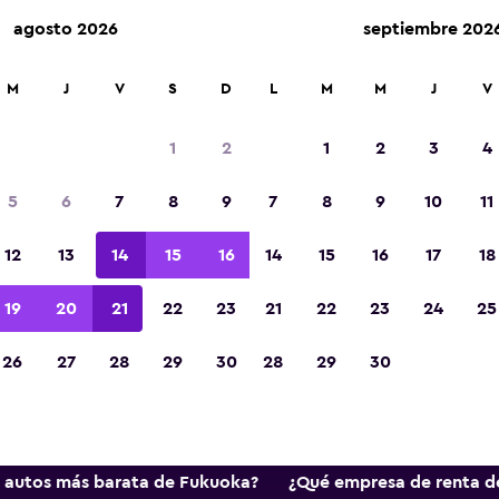
agosto 2026
septiembre 202
lquiler en más de 70.000 ubicaciones con momondo.
M
J
V
S
D
L
M
M
J
V
1
2
1
2
3
4
ormación y tendencias de los 
5
6
7
8
9
7
8
9
10
11
renta en Fukuoka
12
13
14
15
16
14
15
16
17
18
mación útil para ayudarte a reservar el auto de r
19
20
21
22
23
21
22
23
24
25
en Fukuoka.
26
27
28
29
30
28
29
30
resas
e autos más barata de Fukuoka?
¿Qué empresa de renta de