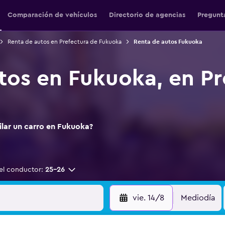
Comparación de vehículos
Directorio de agencias
Pregunt
Renta de autos en Prefectura de Fukuoka
Renta de autos Fukuoka
tos en Fukuoka, en Pr
ilar un carro en Fukuoka?
el conductor:
25-26
vie. 14/8
Mediodía