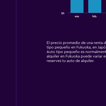
The
chart
has
$0
1
End
ene
feb.
of
X
interactive
axis
chart
displaying
categories.
Range:
14
El precio promedio de una renta 
categories.
tipo pequeño en Fukuoka, en Japón 
The
Auto tipo pequeño es normalmente
chart
alquiler en Fukuoka puede variar en
has
reserves tu auto de alquiler.
1
Y
axis
displaying
values.
Range:
0
to
240000.