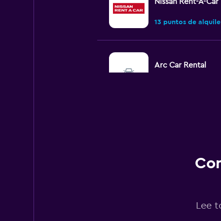
Nissan Rent-A-Car
13 puntos de alquile
Arc Car Rental
1 punto de alquiler
Jo Cars Rental
1 punto de alquiler
Con
National
Lee t
6 puntos de alquiler