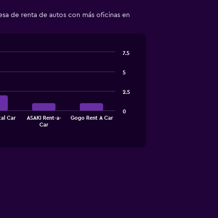
esa de renta de autos con más oficinas en
7.5
5
2.5
0
tal Car
ASAKI Rent-a-
Gogo Rent A Car
Car