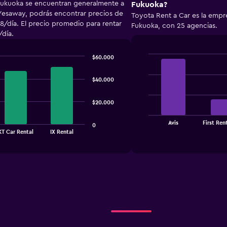
Fukuoka se encuentran generalmente a
Fukuoka?
 Yesaway, podrás encontrar precios de
Toyota Rent a Car es la empr
8/día. El precio promedio para rentar
Fukuoka, con 25 agencias.
día.
$60.000
Bar
Chart
graphic.
chart
$40.000
with
4
bars.
$20.000
The
Avis
First Ren
chart
0
End
KT Car Rental
IX Rental
of
has
interactive
1
chart
X
axis
displaying
categories.
Range:
4
categories.
The