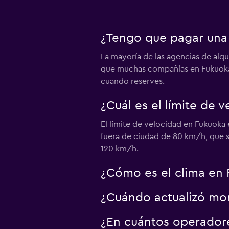
¿Tengo que pagar una 
First Rental Car
La mayoría de las agencias de alqu
2 puntos de alquiler
que muchas compañías en Fukuoka
cuando reserves.
ASAKI Rent-a-Car
¿Cuál es el límite de 
El límite de velocidad en Fukuoka 
1 punto de alquiler
fuera de ciudad de 80 km/h, que s
120 km/h.
¿Cómo es el clima en 
¿Cuándo actualizó mom
¿En cuántos operador