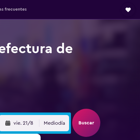
as frecuentes
efectura de
Buscar
vie. 21/8
Mediodía