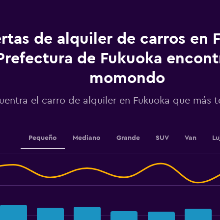
chart
has
1
Y
rtas de alquiler de carros en 
axis
displaying
Prefectura de Fukuoka encont
values.
Range:
momondo
0
to
7.5.
uentra el carro de alquiler en Fukuoka que más 
Pequeño
Mediano
Grande
SUV
Van
Lu