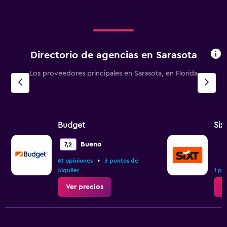
Directorio de agencias en Sarasota
Los proveedores principales en Sarasota, en Florida
Budget
Six
Bueno
7,2
•
61 opiniones
3 puntos de
alquiler
1 pu
Ver precios
V