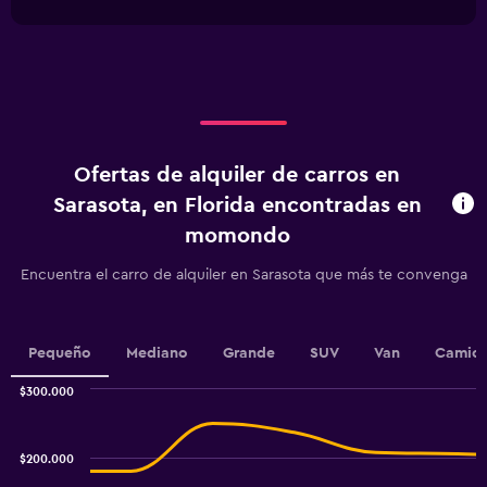
interactive
1
0
chart
X
to
axis
150000.
displaying
categories.
Range:
4
categories.
Ofertas de alquiler de carros en
The
chart
Sarasota, en Florida encontradas en
has
momondo
1
Y
Encuentra el carro de alquiler en Sarasota que más te convenga
axis
displaying
values.
Range:
Pequeño
Mediano
Grande
SUV
Van
Camion
0
to
$300.000
6.
Combination
Chart
graphic.
chart
with
$200.000
2
data