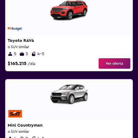
Toyota RAV4
o SUV similar
5
3
4-5
$165.215
Ver oferta
/día
Mini Countryman
o SUV similar