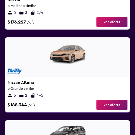
o Mediano similar
5
3
2/4
$176.227
Ver oferta
/día
Nissan Altima
o Grande similar
5
2
4-5
$188.344
Ver oferta
/día