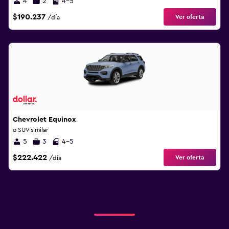
4
2
4-5
$190.237
Ver oferta
/día
Chevrolet Equinox
o SUV similar
5
3
4-5
$222.422
Ver oferta
/día