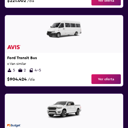
$221.002
Ver oferta
/día
Ford Transit Bus
o Van similar
5
2
4-5
$904.424
Ver oferta
/día