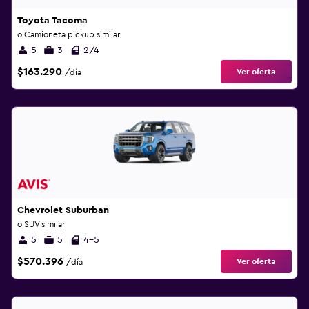
Toyota Tacoma
o Camioneta pickup similar
5
3
2/4
$163.290
Ver oferta
/día
Chevrolet Suburban
o SUV similar
5
5
4-5
$570.396
Ver oferta
/día