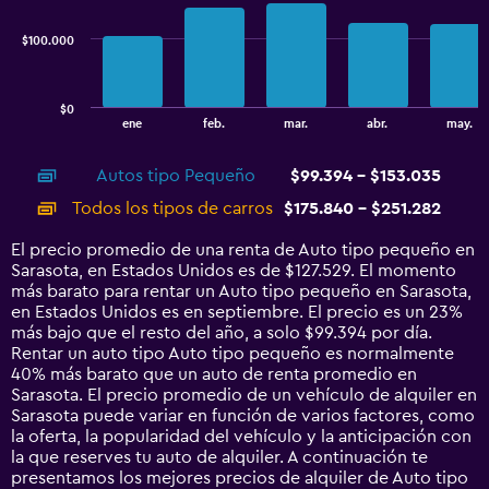
series.
$100.000
The
chart
has
$0
1
End
ene
feb.
mar.
abr.
may.
of
X
interactive
axis
chart
Autos tipo Pequeño
$99.394 - $153.035
displaying
categories.
Todos los tipos de carros
$175.840 - $251.282
Range:
14
El precio promedio de una renta de Auto tipo pequeño en
categories.
Sarasota, en Estados Unidos es de $127.529. El momento
The
más barato para rentar un Auto tipo pequeño en Sarasota,
chart
en Estados Unidos es en septiembre. El precio es un 23%
has
más bajo que el resto del año, a solo $99.394 por día.
1
Rentar un auto tipo Auto tipo pequeño es normalmente
Y
40% más barato que un auto de renta promedio en
axis
Sarasota. El precio promedio de un vehículo de alquiler en
displaying
Sarasota puede variar en función de varios factores, como
values.
la oferta, la popularidad del vehículo y la anticipación con
Range:
la que reserves tu auto de alquiler. A continuación te
0
presentamos los mejores precios de alquiler de Auto tipo