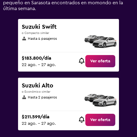
to
pequeño en Sarasota encontrados en momondo en la
300000.
última semana.
Suzuki Swift
o Compacto similar
Hasta 4 pasajeros
$183.800/día
Ver oferta
22 ago. - 27 ago.
Suzuki Alto
o Económico similar
Hasta 2 pasajeros
$211.599/día
Ver oferta
22 ago. - 27 ago.