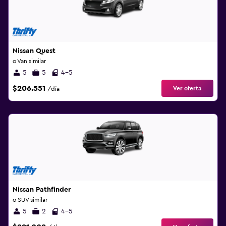
Nissan Quest
o Van similar
5
5
4-5
$206.551
Ver oferta
/día
Nissan Pathfinder
o SUV similar
5
2
4-5