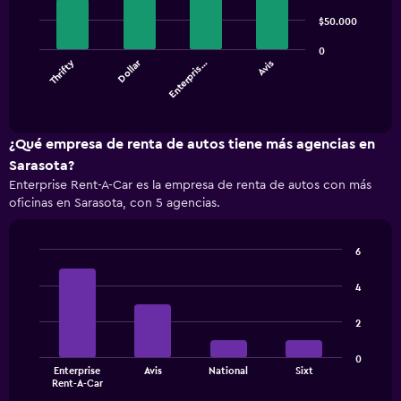
with
4
$50.000
bars.
0
Thrifty
Dollar
Enterpris…
Avis
The
chart
End
of
has
interactive
1
chart
X
¿Qué empresa de renta de autos tiene más agencias en
axis
Sarasota?
displaying
Enterprise Rent-A-Car es la empresa de renta de autos con más
categories.
oficinas en Sarasota, con 5 agencias.
Range:
4
categories.
6
The
Bar
Chart
chart
graphic.
chart
4
has
with
1
4
2
bars.
Y
axis
The
displaying
0
Enterprise
Avis
National
Sixt
chart
values.
End
Rent-A-Car
of
has
Range: