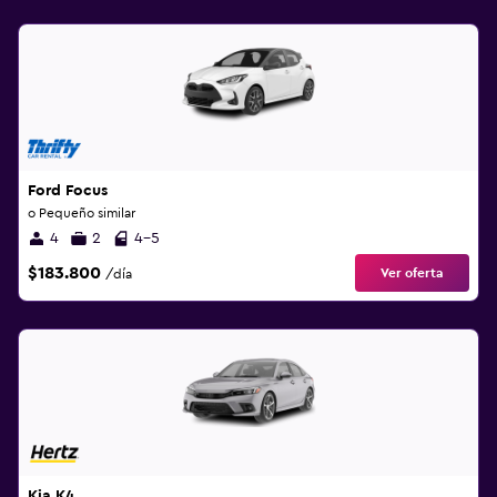
Ford Focus
o Pequeño similar
4
2
4-5
$183.800
Ver oferta
/día
Kia K4