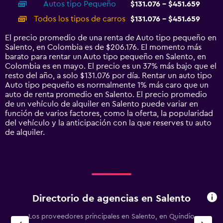
Autos tipo Pequeño
$131.076 - $451.659
displaying
categories.
Todos los tipos de carros
$131.076 - $451.659
Range:
14
El precio promedio de una renta de Auto tipo pequeño en
categories.
Salento, en Colombia es de $206.176. El momento más
The
barato para rentar un Auto tipo pequeño en Salento, en
chart
Colombia es en mayo. El precio es un 37% más bajo que el
has
resto del año, a solo $131.076 por día. Rentar un auto tipo
1
Auto tipo pequeño es normalmente 1% más caro que un
Y
auto de renta promedio en Salento. El precio promedio
axis
de un vehículo de alquiler en Salento puede variar en
displaying
función de varios factores, como la oferta, la popularidad
values.
del vehículo y la anticipación con la que reserves tu auto
Range:
de alquiler.
0
to
600000.
Directorio de agencias en Salento
Los proveedores principales en Salento, en Quindio