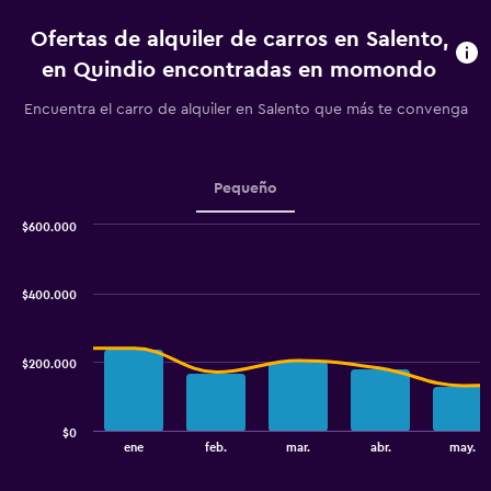
4
categories.
Ofertas de alquiler de carros en Salento,
The
chart
en Quindio encontradas en momondo
has
1
Encuentra el carro de alquiler en Salento que más te convenga
Y
axis
displaying
values.
Pequeño
Range:
0
$600.000
Combination
to
Chart
graphic.
chart
2.4.
with
$400.000
2
data
series.
$200.000
The
chart
has
$0
1
End
ene
feb.
mar.
abr.
may.
of
X
interactive
axis
chart