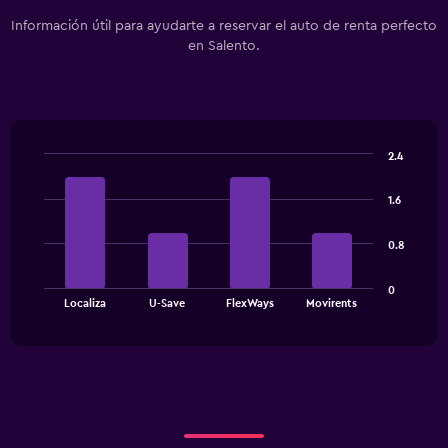
Información útil para ayudarte a reservar el auto de renta perfecto
en Salento.
2.4
Bar
Chart
graphic.
chart
1.6
with
4
bars.
0.8
The
0
chart
End
Localiza
U-Save
FlexWays
Movirents
of
has
interactive
1
chart
X
axis
displaying
categories.
Range: