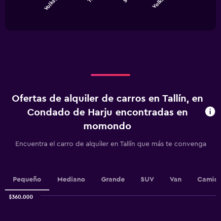
chart
End
of
has
interactive
1
chart
X
axis
displaying
categories.
Range:
5
categories.
Ofertas de alquiler de carros en Tallín, en
The
chart
Condado de Harju encontradas en
has
momondo
1
Y
Encuentra el carro de alquiler en Tallín que más te convenga
axis
displaying
values.
Range:
Pequeño
Mediano
Grande
SUV
Van
Camion
0
to
$360.000
60.
Combination
Chart
graphic.
chart