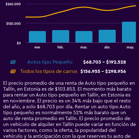
with
$240.000
2
data
series.
$120.000
The
chart
has
$0
1
End
ene
feb.
mar.
abr.
may.
of
X
interactive
axis
chart
Autos tipo Pequeño
$68.703 - $192.528
displaying
categories.
Todos los tipos de carros
$156.955 - $298.956
Range:
14
El precio promedio de una renta de Auto tipo pequeño en
categories.
Tallín, en Estonia es de $103.853. El momento más barato
The
para rentar un Auto tipo pequeño en Tallín, en Estonia es
chart
en noviembre. El precio es un 34% más bajo que el resto
has
del año, a solo $68.703 por día. Rentar un auto tipo Auto
1
tipo pequeño es normalmente 52% más barato que un
Y
auto de renta promedio en Tallín. El precio promedio de
axis
un vehículo de alquiler en Tallín puede variar en función de
displaying
varios factores, como la oferta, la popularidad del
values.
vehículo y la anticipación con la que reserves tu auto de