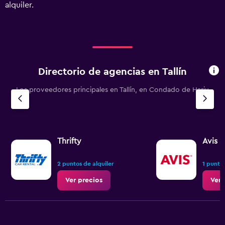
Range:
alquiler.
0
to
360000.
Directorio de agencias en Tallín
Los proveedores principales en Tallín, en Condado de Harju
Thrifty
Avis
2 puntos de alquiler
1 punto 
Ver precios
Ver 