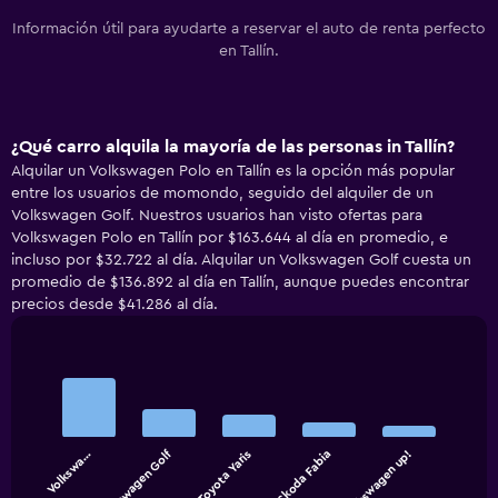
Información útil para ayudarte a reservar el auto de renta perfecto
en Tallín.
¿Qué carro alquila la mayoría de las personas in Tallín?
Alquilar un Volkswagen Polo en Tallín es la opción más popular
entre los usuarios de momondo, seguido del alquiler de un
Volkswagen Golf. Nuestros usuarios han visto ofertas para
Volkswagen Polo en Tallín por $163.644 al día en promedio, e
incluso por $32.722 al día. Alquilar un Volkswagen Golf cuesta un
promedio de $136.892 al día en Tallín, aunque puedes encontrar
precios desde $41.286 al día.
Bar
Chart
graphic.
chart
with
5
bars.
Volkswa…
Volkswagen Golf
Toyota Yaris
Skoda Fabia
Volkswagen up!
The