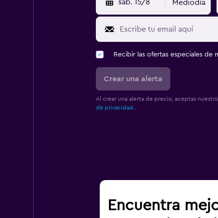
sáb. 15/8
Mediodía
Recibir las ofertas especiales d
Crear una alerta
Al crear una alerta de precio, aceptas nuestr
de privacidad.
.
Encuentra mejo