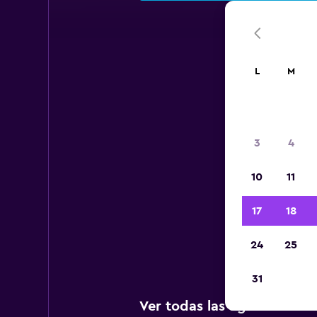
L
M
A
3
4
10
11
A c
ag
17
18
Intern
24
25
31
Ver todas las agencias de 