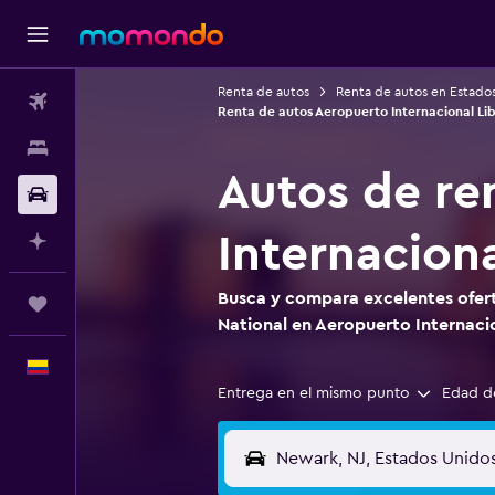
Renta de autos
Renta de autos en Estado
Vuelos
Renta de autos Aeropuerto Internacional L
Alojamientos
Autos de re
Carros
Internacion
Planifica con IA
Busca y compara excelentes ofert
Trips
National en Aeropuerto Internaci
Español
Entrega en el mismo punto
Edad d