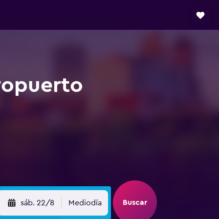
ropuerto
Buscar
sáb. 22/8
Mediodía