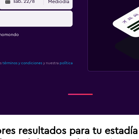
sáb. 22/8
Mediodía
e momondo
os
términos y condiciones
y nuestra
política
res resultados para tu estadí