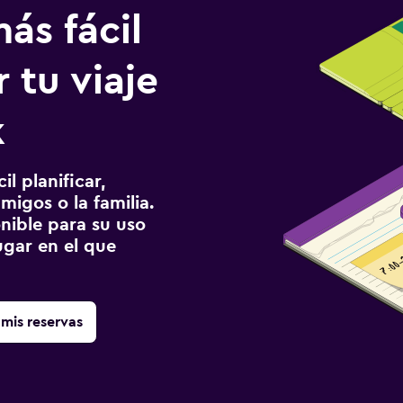
ás fácil
 tu viaje
k
l planificar,
migos o la familia.
onible para su uso
gar en el que
mis reservas