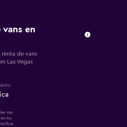
e vans en
 renta de vans
 en Las Vegas
ARATO
ica
iler Van
 en los
Pacifica.