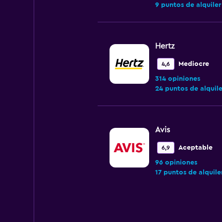
9 puntos de alquiler
Hertz
Mediocre
4,6
314 opiniones
24 puntos de alquile
Avis
Aceptable
6,9
96 opiniones
17 puntos de alquile
Hub Rent a Car