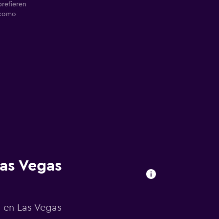
prefieren
 como
Las Vegas
n en Las Vegas