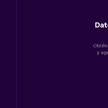
1 punto de alquiler
Dat
National
1 punto de alquiler
Obtén 
y ag
Rhodium
1 punto de alquiler
ROAD
1 punto de alquiler