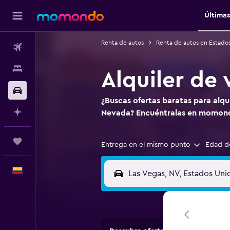
Últimas
Renta de autos
Renta de autos en Estado
Vuelos
Alojamientos
Alquiler de
Carros
¿Buscas ofertas baratas para alqu
Planifica con IA
Nevada? Encuéntralas en momon
Trips
Entrega en el mismo punto
Edad d
Español