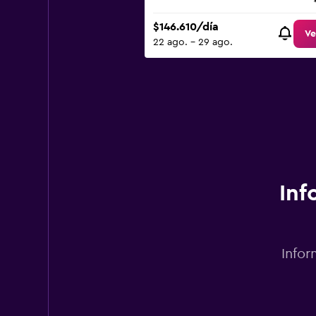
$146.610/día
Ve
22 ago. - 29 ago.
Inf
Infor