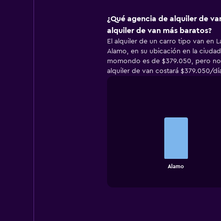
¿Qué agencia de alquiler de van
alquiler de van más baratos?
El alquiler de un carro tipo van en L
Alamo, en su ubicación en la ciudad.
momondo es de $379.050, pero nor
alquiler de van costará $379.050/dí
Bar
Chart
graphic.
chart
with
2
bars.
The
chart
End
Alamo
of
has
interactive
1
chart
X
axis
displaying
categories.