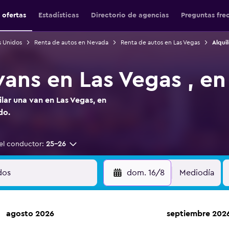
 ofertas
Estadísticas
Directorio de agencias
Preguntas fre
s Unidos
Renta de autos en Nevada
Renta de autos en Las Vegas
Alqui
 vans en Las Vegas , e
ilar una van en Las Vegas, en
do.
el conductor:
25-26
dom. 16/8
Mediodía
agosto 2026
septiembre 202