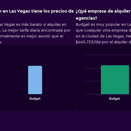
 en Las Vegas tiene los precios de
¿Qué empresa de alquiler
agencias?
as Vegas es más barato si alquilas en
Budget es muy popular en La
 La mejor tarifa diaria encontrada por
que cualquier otra empresa d
malmente es mejor asumir que el
en la ciudad de Las Vegas, 
a.
$440.723/día por el alquiler 
Bar
Chart
graphic.
chart
with
2
bars.
The
chart
End
Budget
Budget
of
has
interactive
1
chart
X
axis
displaying
categories.