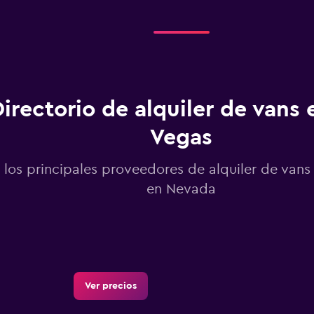
Range:
2
categories.
The
chart
has
1
irectorio de alquiler de vans 
Y
axis
displaying
Vegas
values.
Range:
 los principales proveedores de alquiler de vans
0
to
en Nevada
12.
Ver precios