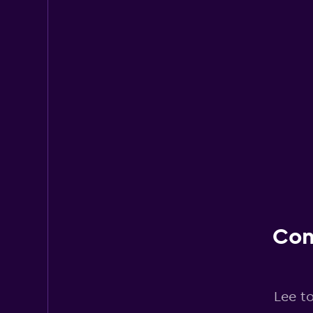
U-Save
1 punto de alquiler
Con
Lee to