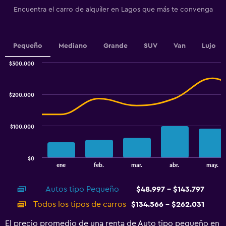
1
Encuentra el carro de alquiler en Lagos que más te convenga
Y
axis
displaying
values.
Pequeño
Mediano
Grande
SUV
Van
Lujo
Range:
0
$300.000
Combination
to
Chart
graphic.
chart
2.4.
with
$200.000
2
data
series.
$100.000
The
chart
has
$0
1
End
ene
feb.
mar.
abr.
may.
of
X
interactive
axis
chart
Autos tipo Pequeño
$48.997 - $143.797
displaying
categories.
Todos los tipos de carros
$134.566 - $262.031
Range:
14
El precio promedio de una renta de Auto tipo pequeño en