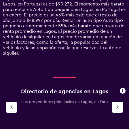
categories.
Lagos, en Portugal es de $90.272. El momento más barato
The
para rentar un Auto tipo pequeño en Lagos, en Portugal es
chart
en enero. El precio es un 46% más bajo que el resto del
has
año, a solo $48.997 por día. Rentar un auto tipo Auto tipo
1
pequeño es normalmente 55% más barato que un auto de
Y
renta promedio en Lagos. El precio promedio de un
axis
vehículo de alquiler en Lagos puede variar en función de
displaying
varios factores, como la oferta, la popularidad del
values.
vehículo y la anticipación con la que reserves tu auto de
Range:
alquiler.
0
to
300000.
Directorio de agencias en Lagos
Los proveedores principales en Lagos, en Faro