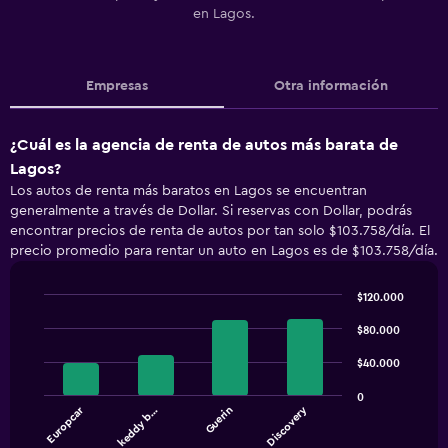
en Lagos.
Empresas
Otra información
¿Cuál es la agencia de renta de autos más barata de
Lagos?
Los autos de renta más baratos en Lagos se encuentran
generalmente a través de Dollar. Si reservas con Dollar, podrás
encontrar precios de renta de autos por tan solo $103.758/día. El
precio promedio para rentar un auto en Lagos es de $103.758/día.
$120.000
Bar
Chart
graphic.
chart
$80.000
with
4
$40.000
bars.
0
Europcar
Discovery
keddy b…
Guerin
The
chart
End