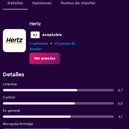
Detalles
Opiniones
Puntos de alquiler
Hertz
Aceptable
6,1
•
5 opiniones
27 puntos de
alquiler
Ver precios
Detalles
Limpieza
6,7
Confort
6,5
En general
6,1
Recogida/entrega