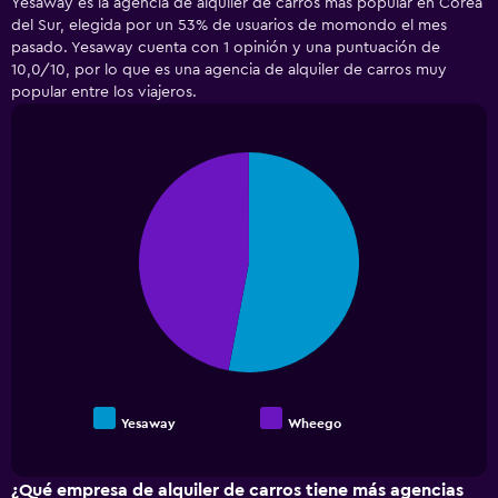
Yesaway es la agencia de alquiler de carros más popular en Corea
categories.
del Sur, elegida por un 53% de usuarios de momondo el mes
Range:
pasado. Yesaway cuenta con 1 opinión y una puntuación de
2
10,0/10, por lo que es una agencia de alquiler de carros muy
categories.
popular entre los viajeros.
The
chart
has
1
Pie
Chart
Y
graphic.
chart
with
axis
2
displaying
slices.
values.
Range:
0
to
150000.
Yesaway
Wheego
End
of
interactive
chart
¿Qué empresa de alquiler de carros tiene más agencias