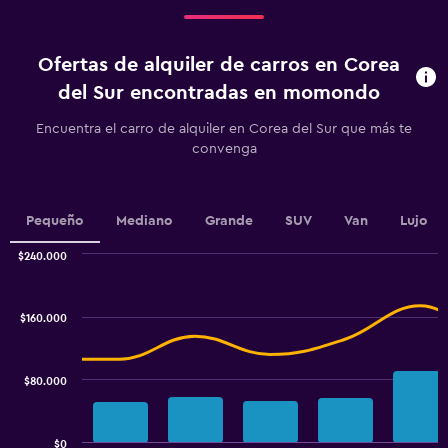
Range:
4
categories.
Ofertas de alquiler de carros en Corea
The
chart
del Sur encontradas en momondo
has
1
Encuentra el carro de alquiler en Corea del Sur que más te
Y
convenga
axis
displaying
values.
Range:
Pequeño
Mediano
Grande
SUV
Van
Lujo
0
to
$240.000
Combination
60.
Chart
graphic.
chart
with
$160.000
2
data
series.
$80.000
The
chart
has
$0