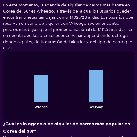
En este momento, la agencia de alquiler de carros más barata en
Corea del Sur es Wheego, a través de la cual los usuarios pueden
encontrar ofertas tan bajas como $102.728 al día. Los usuarios que
reservan un carro de alquiler con Wheego suelen encontrar
precios más bajos que el promedio nacional de $111.596 al día. Ten
en cuenta que los precios pueden variar dependiendo del lugar
donde alquiles, de la duración del alquiler y del tipo de carro que
elijas.
Bar
Chart
graphic.
chart
with
2
bars.
The
chart
End
Wheego
Yesaway
of
has
interactive
1
chart
X
¿Cuál es la agencia de alquiler de carros más popular en
axis
Corea del Sur?
displaying