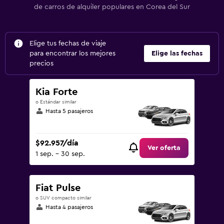
de carros de alquiler populares en Corea del Sur
Elige tus fechas de viaje
para encontrar los mejores
Elige las fechas
precios
Kia Forte
o Estándar similar
Hasta 5 pasajeros
$92.957/día
Ver oferta
1 sep. - 30 sep.
Fiat Pulse
o SUV compacto similar
Hasta 4 pasajeros