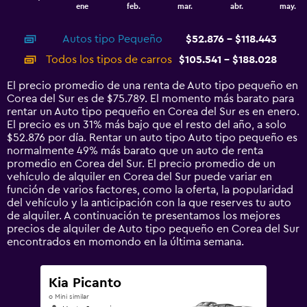
1
End
ene
feb.
mar.
abr.
may.
of
X
interactive
axis
chart
Autos tipo Pequeño
$52.876 - $118.443
displaying
categories.
Todos los tipos de carros
$105.541 - $188.028
Range:
14
El precio promedio de una renta de Auto tipo pequeño en
categories.
Corea del Sur es de $75.789. El momento más barato para
The
rentar un Auto tipo pequeño en Corea del Sur es en enero.
chart
El precio es un 31% más bajo que el resto del año, a solo
has
$52.876 por día. Rentar un auto tipo Auto tipo pequeño es
1
normalmente 49% más barato que un auto de renta
Y
promedio en Corea del Sur. El precio promedio de un
axis
vehículo de alquiler en Corea del Sur puede variar en
displaying
función de varios factores, como la oferta, la popularidad
values.
del vehículo y la anticipación con la que reserves tu auto
Range:
de alquiler. A continuación te presentamos los mejores
0
precios de alquiler de Auto tipo pequeño en Corea del Sur
to
encontrados en momondo en la última semana.
240000.
Kia Picanto
o Mini similar