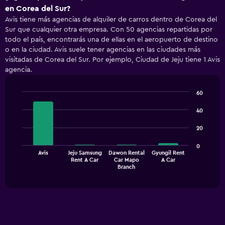
en Corea del Sur?
Avis tiene más agencias de alquiler de carros dentro de Corea del
Sur que cualquier otra empresa. Con 50 agencias repartidas por
todo el país, encontrarás una de ellas en el aeropuerto de destino
o en la ciudad. Avis suele tener agencias en las ciudades más
visitadas de Corea del Sur. Por ejemplo, Ciudad de Jeju tiene 1 Avis
agencia.
60
Bar
Chart
graphic.
chart
40
with
4
20
bars.
0
The
Avis
Jeju Samsung
Dawon Rental
Gyungil Rent
Rent A Car
Car Mapo
A Car
chart
End
Branch
of
has
interactive
1
chart
X
axis
displaying
categories.