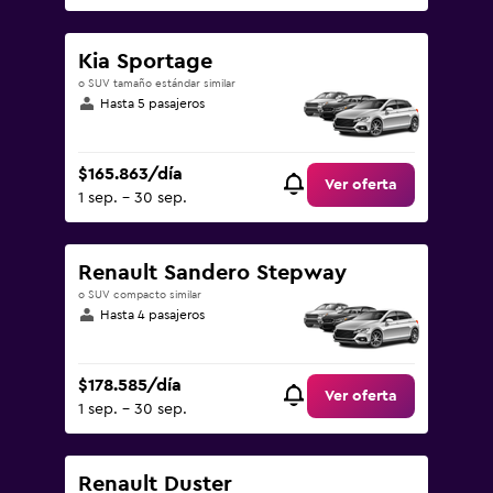
Kia Sportage
o SUV tamaño estándar similar
Hasta 5 pasajeros
$165.863/día
Ver oferta
1 sep. - 30 sep.
Renault Sandero Stepway
o SUV compacto similar
Hasta 4 pasajeros
$178.585/día
Ver oferta
1 sep. - 30 sep.
Renault Duster