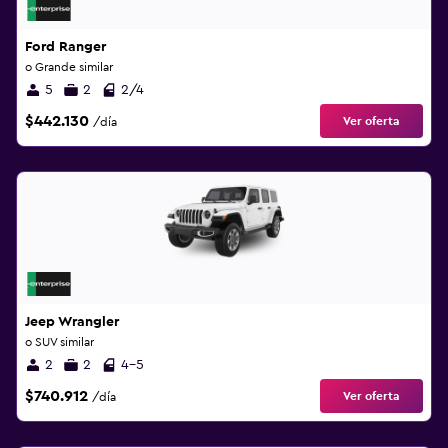
Ford Ranger
o Grande similar
5
2
2/4
$442.130
Ver oferta
/día
Jeep Wrangler
o SUV similar
2
2
4-5
$740.912
Ver oferta
/día