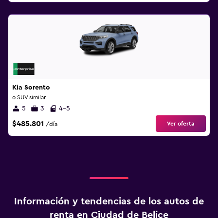
Kia Sorento
o SUV similar
5
3
4-5
$485.801
Ver oferta
/día
Información y tendencias de los autos de
renta en Ciudad de Belice