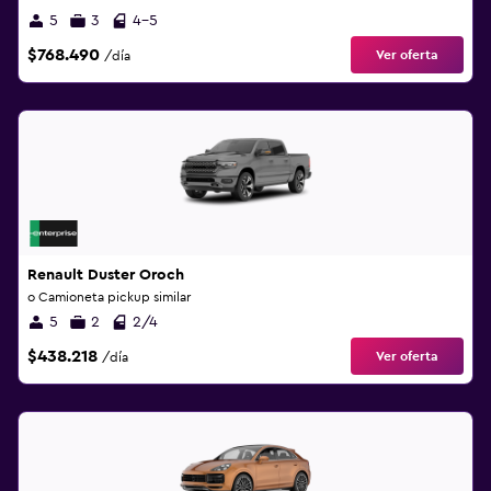
5
3
4-5
$768.490
Ver oferta
/día
Renault Duster Oroch
o Camioneta pickup similar
5
2
2/4
$438.218
Ver oferta
/día