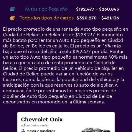
interactive
axis
chart
Autos tipo Pequeño
$192.477 - $260.843
displaying
categories.
Todos los tipos de carros
$320.270 - $421.136
Range:
14
El precio promedio de una renta de Auto tipo pequeño en
categories.
Ciudad de Belice, en Belice es de $228.237. El momento
The
más barato para rentar un Auto tipo pequeño en Ciudad
chart
de Belice, en Belice es en julio. El precio es un 16% más
has
bajo que el resto del año, a solo $192.477 por día. Rentar
1
un auto tipo Auto tipo pequeño es normalmente 40% más
Y
barato que un auto de renta promedio en Ciudad de
axis
Belice. El precio promedio de un vehículo de alquiler en
displaying
Ciudad de Belice puede variar en función de varios
values.
factores, como la oferta, la popularidad del vehículo y la
Range:
anticipación con la que reserves tu auto de alquiler. A
0
continuación te presentamos los mejores precios de
to
alquiler de Auto tipo pequeño en Ciudad de Belice
450000.
encontrados en momondo en la última semana.
Chevrolet Onix
o Económico similar
Hasta 2 pasajeros