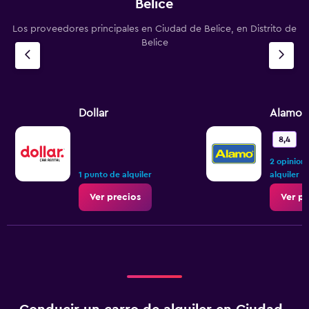
Belice
Los proveedores principales en Ciudad de Belice, en Distrito de
Belice
Dollar
Alamo
M
8,4
2 opinion
1 punto de alquiler
alquiler
Ver precios
Ver pr