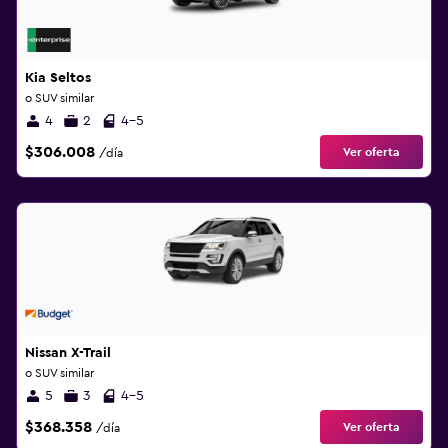
Kia Seltos
o SUV similar
4
2
4-5
$306.008
Ver oferta
/día
Nissan X-Trail
o SUV similar
5
3
4-5
$368.358
Ver oferta
/día