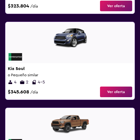
$323.804
Ver oferta
/día
Kia Soul
o Pequeño similar
4
2
4-5
$345.608
Ver oferta
/día