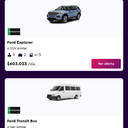
Ford Explorer
o SUV similar
5
2
4-5
$603.023
Ver oferta
/día
Ford Transit Bus
o Van similar