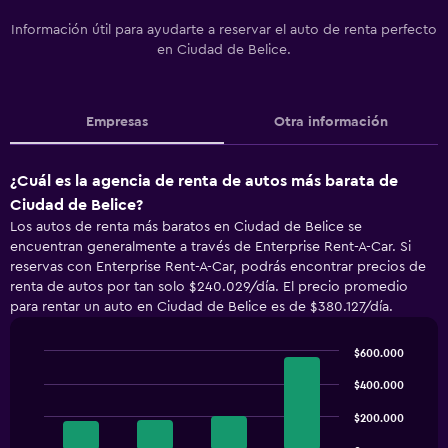
Información útil para ayudarte a reservar el auto de renta perfecto
en Ciudad de Belice.
Empresas
Otra información
¿Cuál es la agencia de renta de autos más barata de
Ciudad de Belice?
Los autos de renta más baratos en Ciudad de Belice se
encuentran generalmente a través de Enterprise Rent-A-Car. Si
reservas con Enterprise Rent-A-Car, podrás encontrar precios de
renta de autos por tan solo $240.029/día. El precio promedio
para rentar un auto en Ciudad de Belice es de $380.127/día.
$600.000
Bar
Chart
graphic.
$400.000
chart
with
4
$200.000
bars.