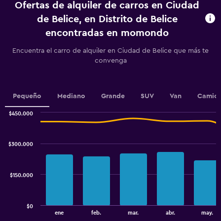
Ofertas de alquiler de carros en Ciudad
The
chart
de Belice, en Distrito de Belice
has
encontradas en momondo
1
Y
Encuentra el carro de alquiler en Ciudad de Belice que más te
axis
convenga
displaying
values.
Range:
0
Pequeño
Mediano
Grande
SUV
Van
Camion
to
2.4.
$450.000
Combination
Chart
graphic.
chart
with
$300.000
2
data
series.
$150.000
The
chart
has
$0
1
End
ene
feb.
mar.
abr.
may.
of
X