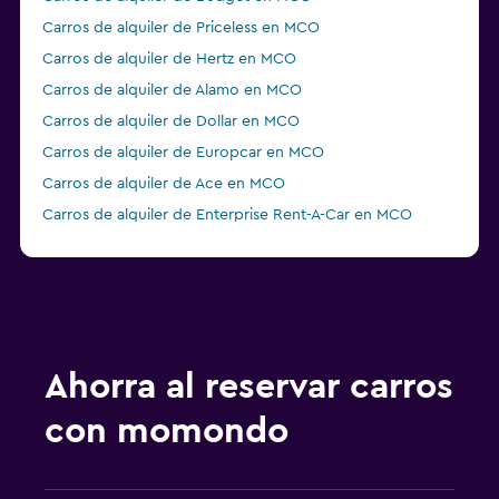
Carros de alquiler de Priceless en MCO
Carros de alquiler de Hertz en MCO
Carros de alquiler de Alamo en MCO
Carros de alquiler de Dollar en MCO
Carros de alquiler de Europcar en MCO
Carros de alquiler de Ace en MCO
Carros de alquiler de Enterprise Rent-A-Car en MCO
Carros de alquiler de GREEN MOTION en MCO
Carros de alquiler de Payless en MCO
Carros de alquiler de Thrifty en MCO
Carros de alquiler de Easirent en MCO
Carros de alquiler de Advantage en MCO
Ahorra al reservar carros
Carros de alquiler de Economy Rent a Car en MCO
con momondo
Carros de alquiler de NU Car en MCO