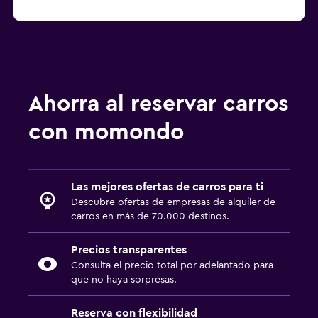
Carros de alquiler de GREEN MOTION en MCO
Carros de alquiler de Fox en MCO
Carros de alquiler de Payless en MCO
Carros de alquiler de Easirent en MCO
Carros de alquiler de Advantage en MCO
Ahorra al reservar carros
Carros de alquiler de Economy Rent a Car en MCO
con momondo
Carros de alquiler de NU Car en MCO
Las mejores ofertas de carros para ti
Descubre ofertas de empresas de alquiler de
carros en más de 70.000 destinos.
Precios transparentes
Consulta el precio total por adelantado para
que no haya sorpresas.
Reserva con flexibilidad