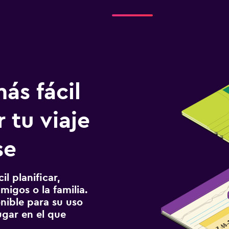
ás fácil
 tu viaje
se
l planificar,
migos o la familia.
onible para su uso
gar en el que