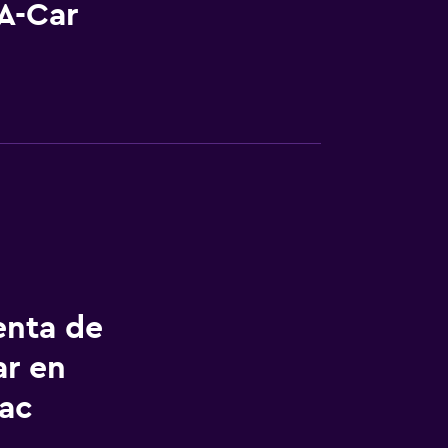
A-Car
enta de
ar en
ac