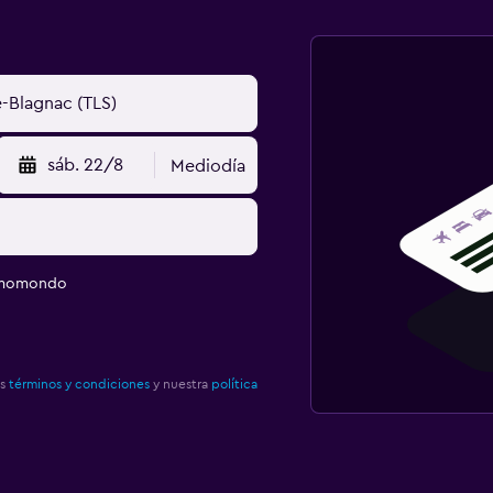
sáb. 22/8
Mediodía
e momondo
os
términos y condiciones
y nuestra
política