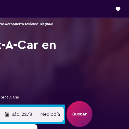
tos Aeropuerto Toulouse-Blagnac
t-A-Car en
 Rent-A-Car
Buscar
sáb. 22/8
Mediodía