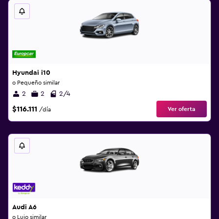
Hyundai i10
o Pequeño similar
2
2
2/4
$116.111
Ver oferta
/día
Audi A6
o Lujo similar