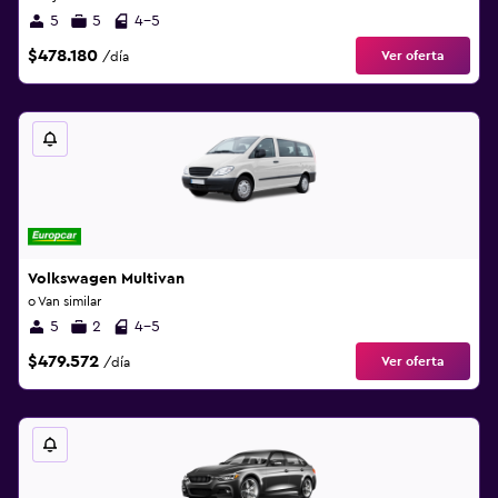
5
5
4-5
$478.180
Ver oferta
/día
Volkswagen Multivan
o Van similar
5
2
4-5
$479.572
Ver oferta
/día