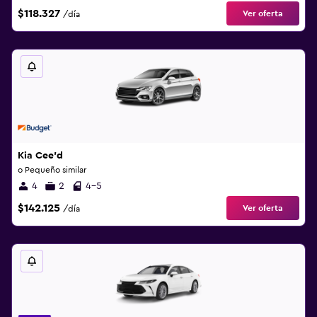
$118.327
Ver oferta
/día
Kia Cee'd
o Pequeño similar
4
2
4-5
$142.125
Ver oferta
/día