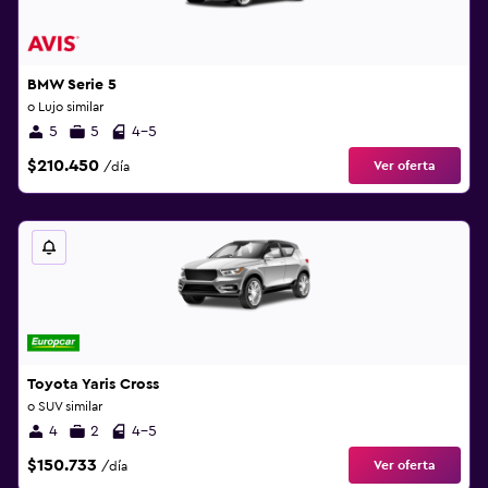
BMW Serie 5
o Lujo similar
5
5
4-5
$210.450
Ver oferta
/día
Toyota Yaris Cross
o SUV similar
4
2
4-5
$150.733
Ver oferta
/día