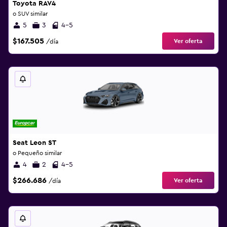
Toyota RAV4
o SUV similar
5
3
4-5
$167.505
Ver oferta
/día
Seat Leon ST
o Pequeño similar
4
2
4-5
$266.686
Ver oferta
/día