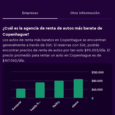
Empresas
Otra información
¿Cuál es la agencia de renta de autos más barata de
Copenhague?
Los autos de renta más baratos en Copenhague se encuentran
generalmente a través de Sixt. Si reservas con Sixt, podrás
encontrar precios de renta de autos por tan solo $90.003/día. El
precio promedio para rentar un auto en Copenhague es de
$167.062/día.
$120.000
Bar
Chart
graphic.
chart
$80.000
with
4
$40.000
bars.
0
Europcar
Thrifty
keddy b…
Alamo
The
chart
End
of
has