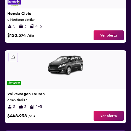
Honda Civic
o Mediano similar
5
3
4-5
$150.574
Ver oferta
/día
Volkswagen Touran
o Van similar
5
3
4-5
$448.938
Ver oferta
/día