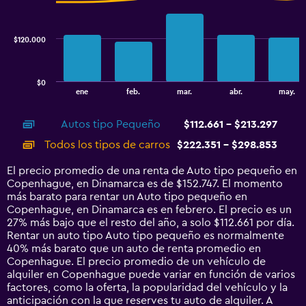
data
series.
$120.000
The
chart
has
$0
1
End
ene
feb.
mar.
abr.
may.
of
X
interactive
axis
chart
Autos tipo Pequeño
$112.661 - $213.297
displaying
categories.
Todos los tipos de carros
$222.351 - $298.853
Range:
14
El precio promedio de una renta de Auto tipo pequeño en
categories.
Copenhague, en Dinamarca es de $152.747. El momento
The
más barato para rentar un Auto tipo pequeño en
chart
Copenhague, en Dinamarca es en febrero. El precio es un
has
27% más bajo que el resto del año, a solo $112.661 por día.
1
Rentar un auto tipo Auto tipo pequeño es normalmente
Y
40% más barato que un auto de renta promedio en
axis
Copenhague. El precio promedio de un vehículo de
displaying
alquiler en Copenhague puede variar en función de varios
values.
factores, como la oferta, la popularidad del vehículo y la
Range:
anticipación con la que reserves tu auto de alquiler. A