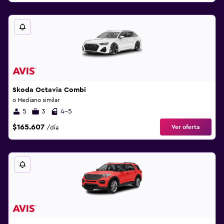
Skoda Octavia Combi
o Mediano similar
5
3
4-5
$165.607
Ver oferta
/día