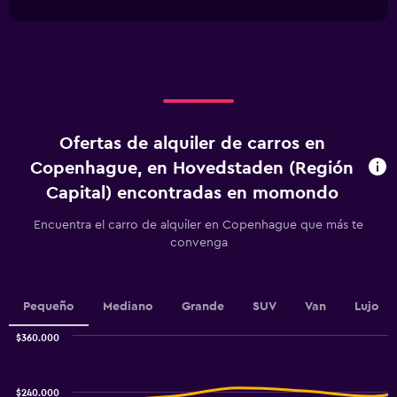
interactive
1
chart
X
axis
displaying
categories.
Range:
4
categories.
Ofertas de alquiler de carros en
The
chart
Copenhague, en Hovedstaden (Región
has
Capital) encontradas en momondo
1
Y
Encuentra el carro de alquiler en Copenhague que más te
axis
convenga
displaying
values.
Range:
0
Pequeño
Mediano
Grande
SUV
Van
Lujo
to
120000.
$360.000
Combination
Chart
graphic.
chart
with
$240.000
2