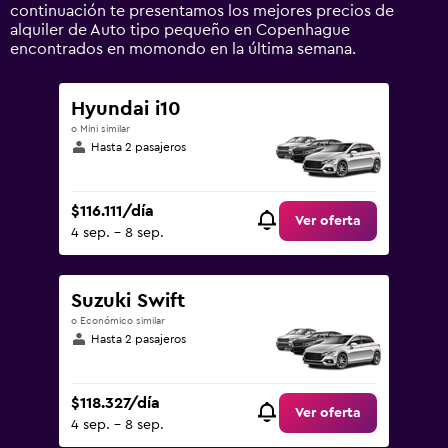
0
continuación te presentamos los mejores precios de
to
alquiler de Auto tipo pequeño en Copenhague
360000.
encontrados en momondo en la última semana.
Hyundai i10
o Mini similar
Hasta 2 pasajeros
$116.111/día
Ver oferta
4 sep. - 8 sep.
Suzuki Swift
o Económico similar
Hasta 2 pasajeros
$118.327/día
Ver oferta
4 sep. - 8 sep.