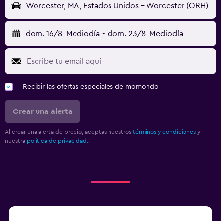
Worcester, MA, Estados Unidos - Worcester (ORH)
dom. 16/8
Mediodía
-
dom. 23/8
Mediodía
Recibir las ofertas especiales de momondo
Crear una alerta
Al crear una alerta de precio, aceptas nuestros
términos y condiciones
y
nuestra
política de privacidad.
.