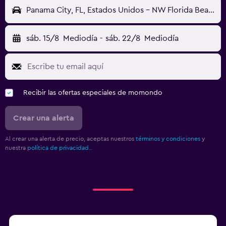
Panama City, FL, Estados Unidos - NW Florida Beaches (ECP)
sáb. 15/8
Mediodía
-
sáb. 22/8
Mediodía
Recibir las ofertas especiales de momondo
Crear una alerta
Al crear una alerta de precio, aceptas nuestros
términos y condiciones
y
nuestra
política de privacidad.
.