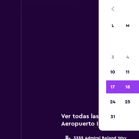
L
M
Ae
3
4
A c
10
11
a
Inte
17
18
24
25
Ver todas las agencias de
31
Aeropuerto Internacional 
3355 Admiral Boland Way