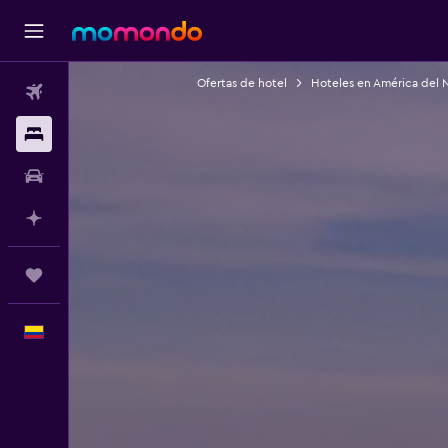
Ofertas de hotel
Hoteles en América del 
Vuelos
Alojamientos
Carros
Planifica con IA
Trips
Español