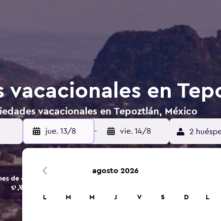
 vacacionales en Tep
iedades vacacionales en Tepoztlán, México
jue. 13/8
-
vie. 14/8
2 huéspe
agosto 2026
s de opciones de hoteles y alojamientos.
L
M
M
J
V
S
D
L