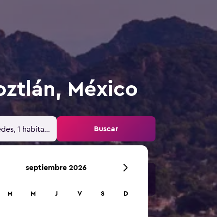
oztlán, México
Buscar
des, 1 habitación
septiembre 2026
M
M
J
V
S
D