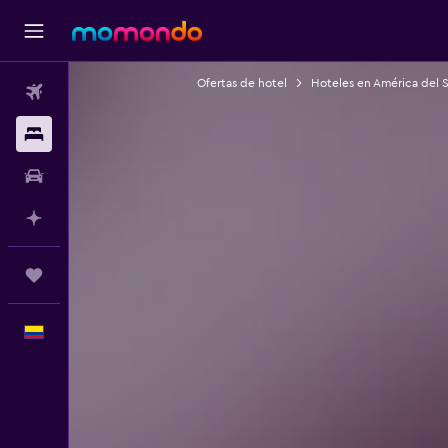
Ofertas de hotel
Hoteles en América del 
Vuelos
Alojamientos
Carros
Planifica con IA
Trips
Español