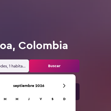
coa, Colombia
Buscar
des, 1 habitación
septiembre 2026
M
M
J
V
S
D