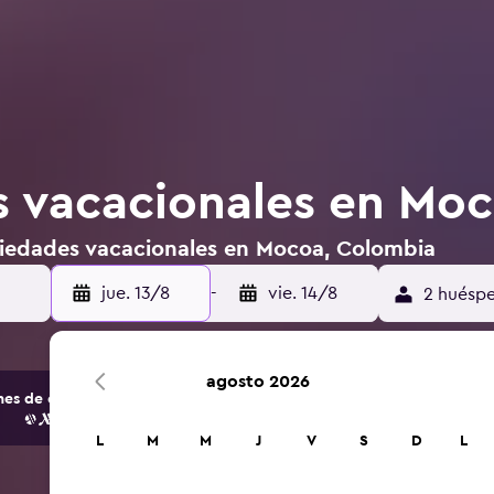
 vacacionales en Mo
piedades vacacionales en Mocoa, Colombia
jue. 13/8
-
vie. 14/8
2 huéspe
agosto 2026
s de opciones de hoteles y alojamientos.
L
M
M
J
V
S
D
L