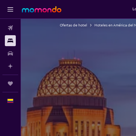
L
Ofertas de hotel
Hoteles en América del 
Vuelos
Alojamientos
Carros
Planifica con IA
Trips
Español