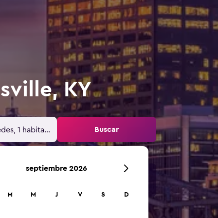
ville, KY
Buscar
des, 1 habitación
septiembre 2026
M
M
J
V
S
D