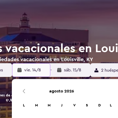
 vacacionales en Louis
edades vacacionales en Louisville, KY
vie. 14/8
-
sáb. 15/8
2 huéspe
agosto 2026
s de opciones de hoteles y alojamientos.
L
M
M
J
V
S
D
L