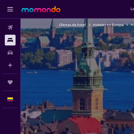
L
Ofertas de hotel
Hoteles en Europa
H
Vuelos
Alojamientos
Carros
Planifica con IA
Trips
Español