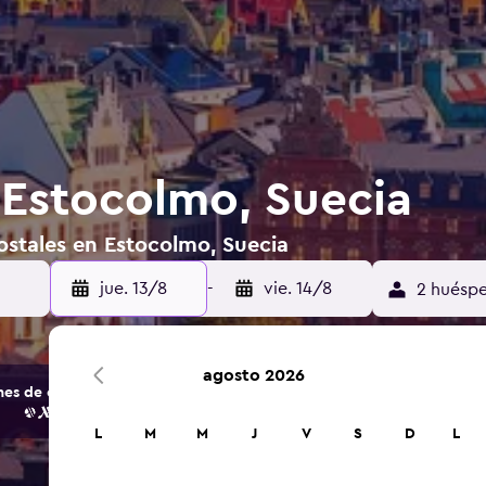
 Estocolmo, Suecia
ostales en Estocolmo, Suecia
jue. 13/8
-
vie. 14/8
2 huéspe
agosto 2026
s de opciones de hoteles y alojamientos.
L
M
M
J
V
S
D
L