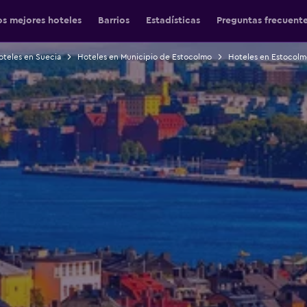
os mejores hoteles
Barrios
Estadísticas
Preguntas frecuent
oteles en Suecia
Hoteles en Municipio de Estocolmo
Hoteles en Estocolm