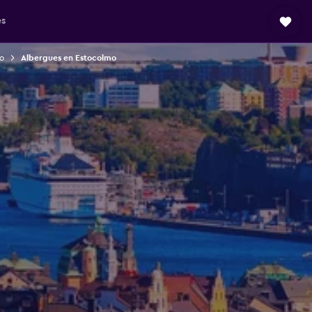
es
o
Albergues en Estocolmo