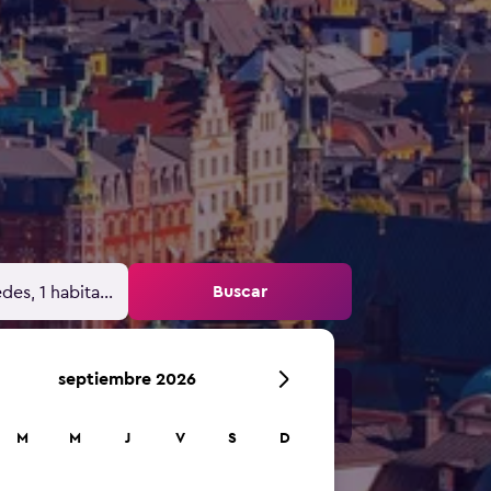
Buscar
des, 1 habitación
septiembre 2026
M
M
J
V
S
D