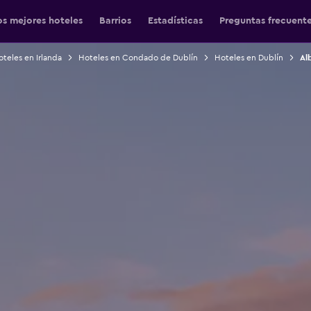
os mejores hoteles
Barrios
Estadísticas
Preguntas frecuent
teles en Irlanda
Hoteles en Condado de Dublín
Hoteles en Dublín
Al