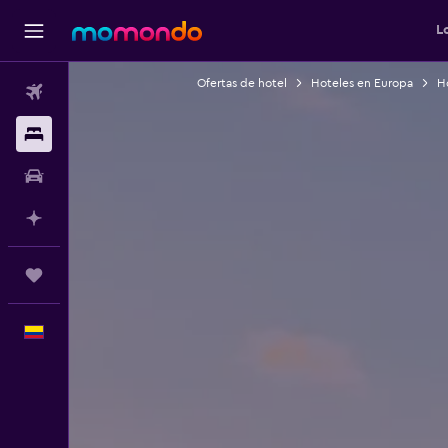
L
Ofertas de hotel
Hoteles en Europa
Ho
Vuelos
Alojamientos
Carros
Planifica con IA
Trips
Español