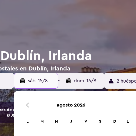
Dublín, Irlanda
stales en Dublín, Irlanda
sáb. 15/8
-
dom. 16/8
2 huéspe
agosto 2026
s de opciones de hoteles y alojamientos.
L
M
M
J
V
S
D
L