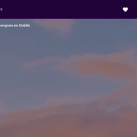
es
bergues en Dublín