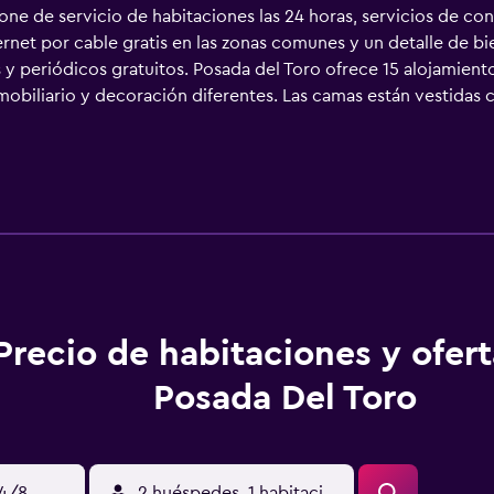
ne de servicio de habitaciones las 24 horas, servicios de con
ernet por cable gratis en las zonas comunes y un detalle de b
y periódicos gratuitos. Posada del Toro ofrece 15 alojamient
mobiliario y decoración diferentes. Las camas están vestidas 
e 19 pulgadas con canales por cable. Los baños están equipado
lo. Este hotel en Granada ofrece acceso a Internet por cable g
fono. Se ofrece servicio de limpieza todos los días.
Precio de habitaciones y ofer
Posada Del Toro
14/8
2 huéspedes, 1 habitación