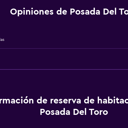
Pantuflas
Opiniones de Posada Del T
Habitaciones insonoriza
Insonorización
Teléfono
das
Vista a la ciudad
Espacio de almacenamie
ormación de reserva de habita
Posada Del Toro
Baño
Ducha