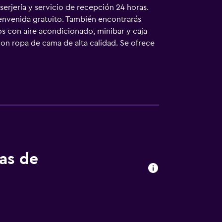
serjería y servicio de recepción 24 horas.
ienvenida gratuito. También encontrarás
os con aire acondicionado, minibar y caja
con ropa de cama de alta calidad. Se ofrece
s con ducha, bidé, artículos de higiene
ratuito. Los servicios para las personas de
tas de