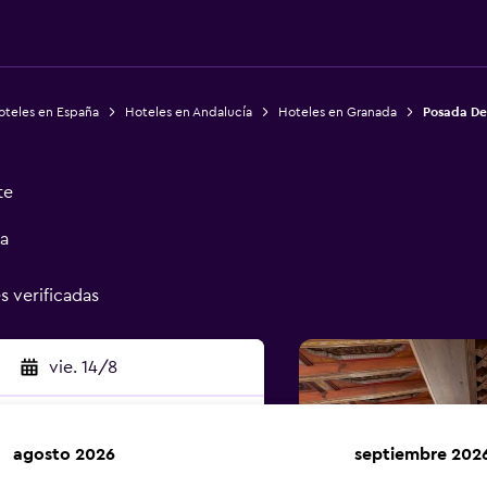
oteles en España
Hoteles en Andalucía
Hoteles en Granada
Posada Del
te
ía
s verificadas
vie. 14/8
agosto 2026
septiembre 202