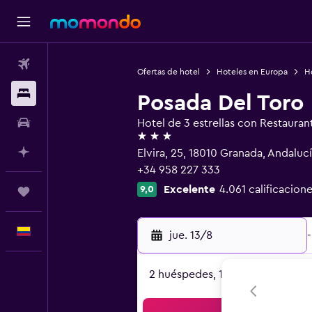
Vuelos
Ofertas de hotel
Hoteles en Europa
H
Alojamientos
Posada Del Toro
Carros
Hotel de 3 estrellas con Restauran
3 estrellas
Planifica con IA
Elvira, 25, 18010 Granada, Andaluc
+34 958 227 333
Excelente
4.061 calificacione
9,0
Trips
Español
jue. 13/8
-
2 huéspedes, 1 habitación