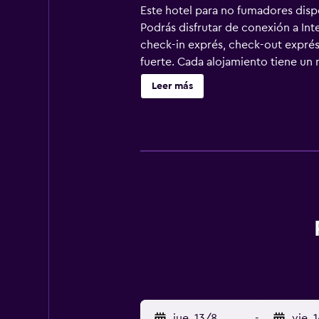
Este hotel para no fumadores dispo
Podrás disfrutar de conexión a Int
check-in exprés, check-out exprés 
fuerte. Cada alojamiento tiene un 
una televisión de pantalla plana d
Leer más
personal gratuitos y secador de pe
negocios incluyen escritorio y telé
jue. 13/8
-
vie. 