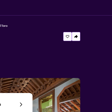
 Toro
6