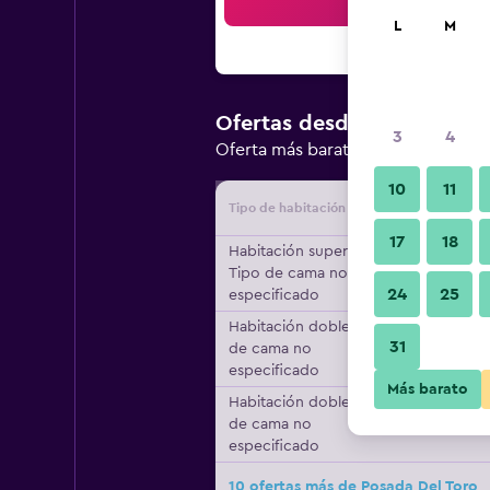
Bus
L
M
$182.495
Ofertas desde
/
3
4
Oferta más barata de precio por 
10
11
Tipo de habitación
Proveedo
17
18
Habitación superior,
Tipo de cama no
24
25
especificado
Habitación doble, Tipo
31
de cama no
especificado
Más barato
Habitación doble, Tipo
de cama no
especificado
10 ofertas más de Posada Del Toro