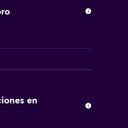
oro
das
nto
ciones en