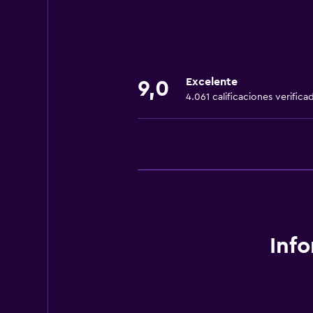
Ropa de cama
Toallas
Extinguidor
Excelente
9,0
Artículos de aseo gratis
4.061 calificaciones verifica
Champú
Alarma de humo
Calefacción
Gel de ducha
Aire acondicionado
Papeleras
Inf
Acondicionador
Servicios y facilidades
Servicio de despertador