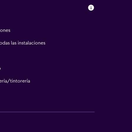
iones
odas las instalaciones
o
ría/tintorería
a noble