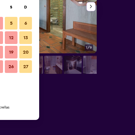
S
D
5
6
12
13
1/9
Habitación
19
20
26
27
rellas