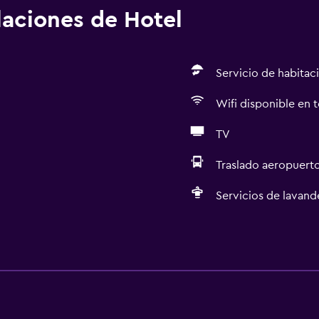
alaciones de Hotel
Servicio de habitac
Wifi disponible en t
TV
Traslado aeropuert
Servicios de lavande
General
Habitaciones familiares
aciones
Zona de estar
Piso de parquet o mader