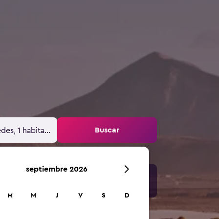
Buscar
des, 1 habitación
septiembre 2026
M
M
J
V
S
D