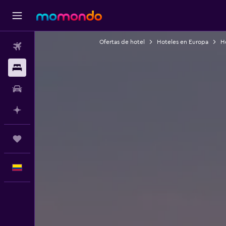
Ofertas de hotel
Hoteles en Europa
H
Vuelos
Alojamientos
Carros
Planifica con IA
Trips
Español