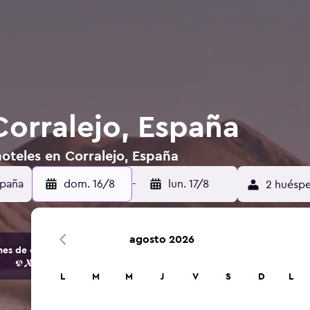
Corralejo, España
oteles en Corralejo, España
dom. 16/8
-
lun. 17/8
2 huéspe
agosto 2026
s de opciones de hoteles y alojamientos.
L
M
M
J
V
S
D
L