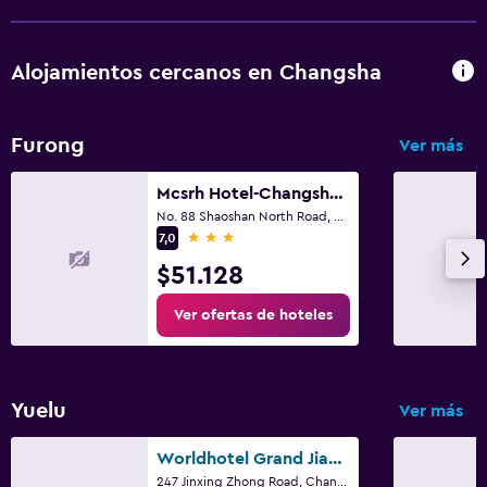
Alojamientos cercanos en Changsha
Furong
Ver más
Mcsrh Hotel-Changsha Yingbinglukou
No. 88 Shaoshan North Road, Changsha
3 estrellas
7,0
$51.128
Ver ofertas de hoteles
Yuelu
Ver más
Worldhotel Grand Jiaxing Hunan-Yuelu Business Center - Mice & Group Travel
247 Jinxing Zhong Road, Changsha