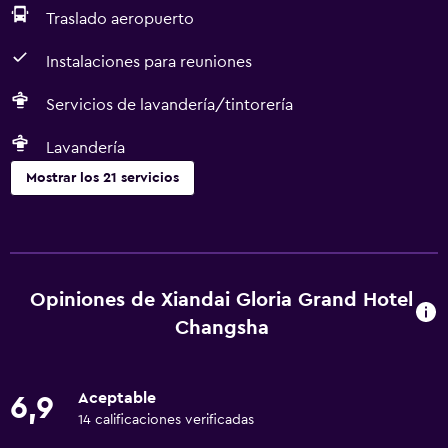
Traslado aeropuerto
Instalaciones para reuniones
Servicios de lavandería/tintorería
Lavandería
Mostrar los 21 servicios
Servicios y facilidades
Servicio de habitaciones
Centro de negocios
Opiniones de Xiandai Gloria Grand Hotel
Check-out exprés
Changsha
Cambio de divisas
Instalaciones para reuniones
Aceptable
6,9
Recepción 24 horas
14 calificaciones verificadas