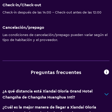
Estacionamiento y transporte
Check-in/Check-out
Traslado aeropuerto
Check-in después de las 14:00 - Check-out antes de las 12:00
Sistema de entretenimiento
Cancelación/prepago
TV por cable o vía satélite
Las condiciones de cancelación/prepago pueden variar según el
tipo de habitación y el proveedor.
Accesibilidad y adecuación
Ascensor
Baño
Preguntas frecuentes
Secador de pelo
General
¿A qué distancia está Xiandai Gloria Grand Hotel
Espacio de almacenamiento
Changsha de Changsha Huanghua Intl?
¿Cuál es la mejor manera de llegar a Xiandai Gloria
Salud y seguridad