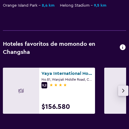
Orange Island Park
8,4 km
Helong Stadium
9,5 km
Hoteles favoritos de momondo en
Changsha
Vaya International Hotel
No.81, Wanjiali Middle Road, Changsha
4 estrellas
9,2
$156.580