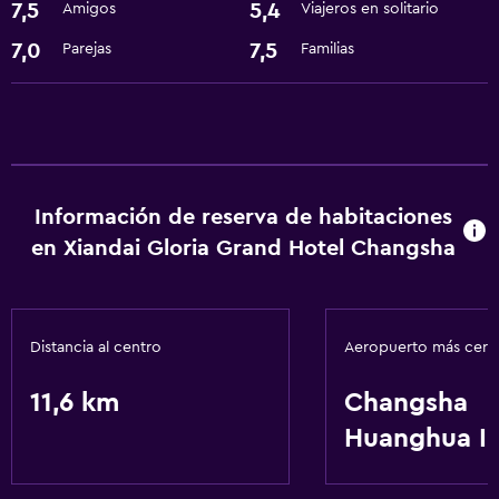
7,5
5,4
Amigos
Viajeros en solitario
Comedor
7,0
7,5
Parejas
Familias
Restaurante
Bar/lounge
Cafetería
Minibar
Información de reserva de habitaciones
Cocina
en Xiandai Gloria Grand Hotel Changsha
Nevera
Cocina
Distancia al centro
Aeropuerto más cer
Lavandería
11,6 km
Changsha
Lavandería
Huanghua In
Servicios de lavandería/tintorería