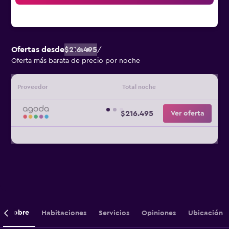
Ofertas desde
$216.495
/
Oferta más barata de precio por noche
Proveedor
Total noche
$216.495
Ver oferta
Sobre
Habitaciones
Servicios
Opiniones
Ubicación