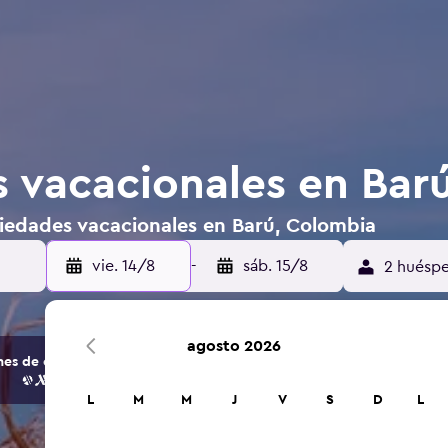
 vacacionales en Bar
iedades vacacionales en Barú, Colombia
vie. 14/8
-
sáb. 15/8
2 huéspe
agosto 2026
s de opciones de hoteles y alojamientos.
L
M
M
J
V
S
D
L