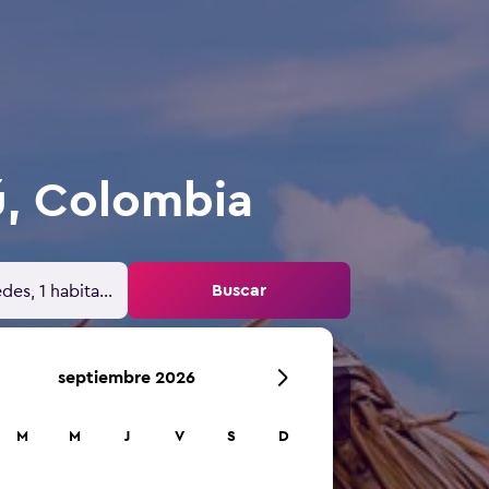
ú, Colombia
Buscar
des, 1 habitación
septiembre 2026
M
M
J
V
S
D