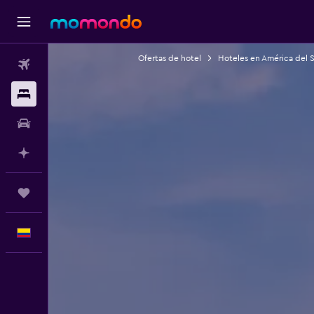
Ofertas de hotel
Hoteles en América del 
Vuelos
Alojamientos
Carros
Planifica con IA
Trips
Español