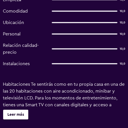
Comodidad
10,0
Ubicación
10,0
Personal
10,0
Relación calidad-
10,0
precio
Instalaciones
10,0
Habitaciones Te sentirás como en tu propia casa en una de
las 20 habitaciones con aire acondicionado, minibar y
televisión LCD. Para los momentos de entretenimiento,
tienes una Smart TV con canales digitales y acceso a
internet por cable y wifi gratis. El baño privado con
Leer más
bañera con ducha dispone de artículos de tocador
gratuitos y bidet. Las comodidades incluyen caja de