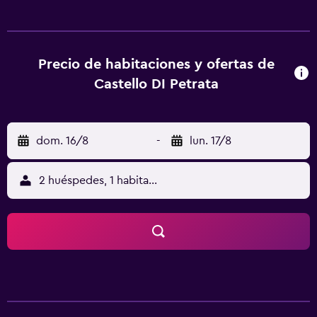
seguridad, escritorio y teléfono con llamadas locales
gratuitas. Servicios Relájate en el spa de servicio
completo, que ofrece masajes, tratamientos corporales y
tratamientos faciales. Aprovecha las instalaciones
Precio de habitaciones y ofertas de
recreativas, que incluyen un gimnasio, una piscina al aire
Castello DI Petrata
libre y una bañera de hidromasaje. Se ofrece además
acceso a internet por wifi gratuito, servicios de concierge
y servicio de guardería con cargo. Recorre rápida y
dom. 16/8
-
lun. 17/8
cómodamente los principales sitios de interés de la zona
gracias al servicio de traslado (con cargo). Serivicos de
negocios y otros Tendrás acceso a internet por cable
2 huéspedes, 1 habitación
gratis, centro de negocios y check-in exprés a tu
disposición. Se ofrece traslado al aeropuerto (ida y vuelta)
con cargo disponible previa solicitud. Ubicación del
establecimiento Al reservar tu estadía en Castello di
Petrata, en Asís, te encontrarás a 15 minutos en auto de
Catedral de San Rufino y Parque del Monte Subasio.
Hospédate en esta casa rural para familias y estarás a 6,5
km de Basílica Papal de San Francisco de Asís, así como a