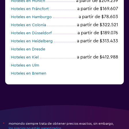
a partir de $209.239
Hoteles en Múnich
a partir de $169.607
Hoteles en Fráncfort
a partir de $78.603
Hoteles en Hamburgo
a partir de $322.521
Hoteles en Colonia
a partir de $189.076
Hoteles en Düsseldorf
a partir de $313.433
Hoteles en Heidelberg
Hoteles en Dresde
a partir de $412.988
Hoteles en Kiel
Hoteles en Ulm
Hoteles en Bremen
Hoteles en Essen
momondo siempre trata de obtener precios exactos, sin embargo,
*
los precios no están garantizados
.