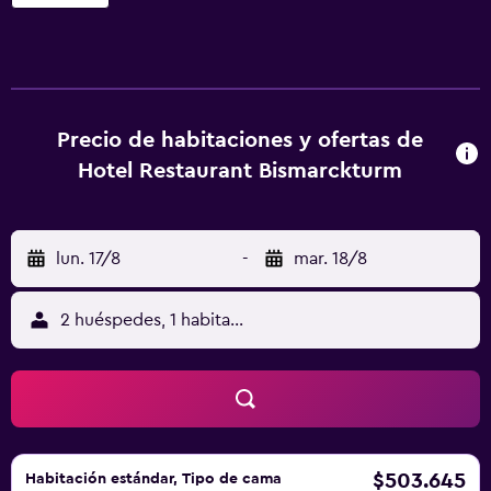
Este alojamiento hipoalergénico se encuentra a 3,1 km de
Estación Central de Aachen. Las habitaciones de este
alojamiento incluyen TV de pantalla plana con canales por
cable y caja fuerte. El baño privado está equipado con
ducha, artículos de aseo gratuitos y secador de pelo. En el
hotel, cada habitación tiene ropa de cama y toallas. En
Precio de habitaciones y ofertas de
Hotel Restaurant Bismarckturm se sirve un desayuno
Hotel Restaurant Bismarckturm
buffet. El alojamiento cuenta con un restaurante que sirve
cocina internacional. Ayuntamiento histórico de Aachen
está a 5 km del alojamiento, y Hipódromo Aachener Soers
lun. 17/8
-
mar. 18/8
está a 6,9 km.
2 huéspedes, 1 habitación
$503.645
Habitación estándar, Tipo de cama