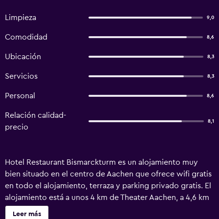
Limpieza
9,0
Comodidad
8,6
Ubicación
8,3
Servicios
8,3
Personal
8,6
Relación calidad-
8,1
precio
Hotel Restaurant Bismarckturm es un alojamiento muy
bien situado en el centro de Aachen que ofrece wifi gratis
en todo el alojamiento, terraza y parking privado gratis. El
alojamiento está a unos 4 km de Theater Aachen, a 4,6 km
de Eurogress Aachen y a 4,7 km de Catedral de Aachen.
Leer más