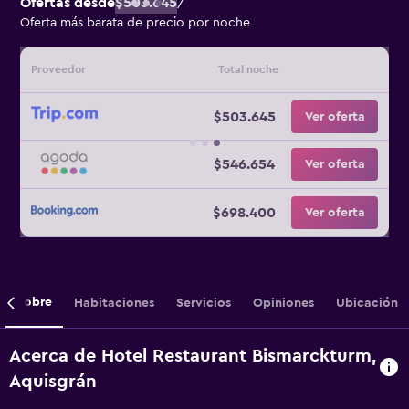
Ofertas desde
$503.645
/
Oferta más barata de precio por noche
Proveedor
Total noche
$503.645
Ver oferta
$546.654
Ver oferta
$698.400
Ver oferta
Sobre
Habitaciones
Servicios
Opiniones
Ubicación
Acerca de Hotel Restaurant Bismarckturm,
Aquisgrán