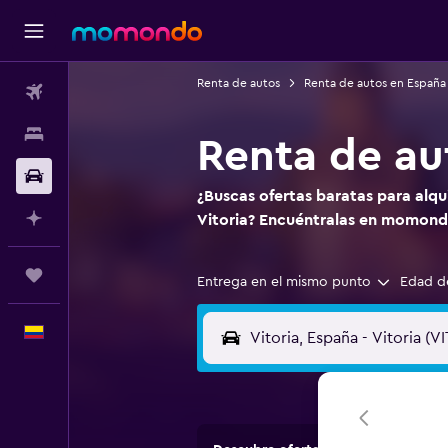
Renta de autos
Renta de autos en España
Vuelos
Alojamientos
Renta de au
Carros
¿Buscas ofertas baratas para alqu
Planifica con IA
Vitoria? Encuéntralas en momond
Trips
Entrega en el mismo punto
Edad d
Español