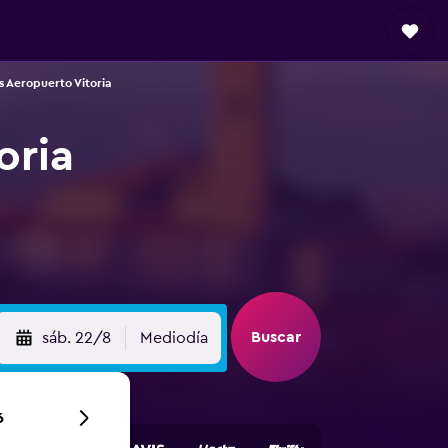
 Aeropuerto Vitoria
oria
Buscar
sáb. 22/8
Mediodía
6