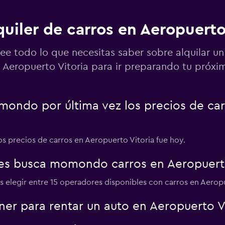
quiler de carros en Aeropuerto
ee todo lo que necesitas saber sobre alquilar un
Aeropuerto Vitoria para ir preparando tu próxim
Ver precios
ondo por última vez los precios de ca
Ver precios
los precios de carros en Aeropuerto Vitoria fue hoy.
es busca momondo carros en Aeropuerto
 elegir entre 15 operadores disponibles con carros en Aeropu
Ver precios
er para rentar un auto en Aeropuerto Vi