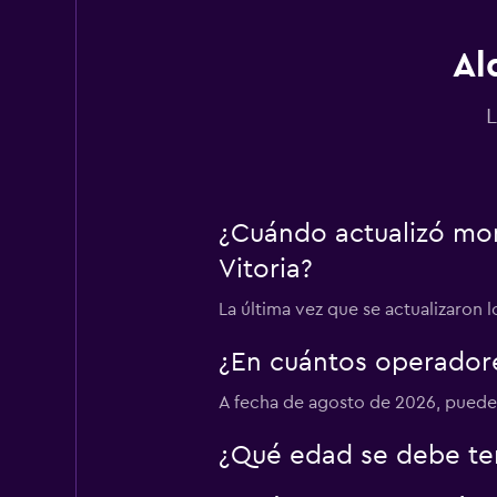
1 opinión
1 punto de alquiler
Al
L
Rentbycar
1 punto de alquiler
¿Cuándo actualizó mom
Vitoria?
Rhodium
La última vez que se actualizaron 
1 punto de alquiler
¿En cuántos operador
A fecha de agosto de 2026, puedes
Thrifty
¿Qué edad se debe ten
1 punto de alquiler