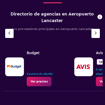
Directorio de agencias en Aeropuerto
Lancaster
Los proveedores principales en Aeropuerto Lancaster
Budget
Avis
7,8
4 opin
2 puntos de alquiler
alquile
Ver precios
Ver