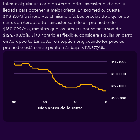
Intenta alquilar un carro en Aeropuerto Lancaster el día de tu
llegada para obtener la mejor oferta. En promedio, cuesta
$113.877/día si reservas el mismo día. Los precios de alquiler de
carros en Aeropuerto Lancaster son de un promedio de
$160.092/día, mientras que los precios por semana son de
$124.708/día. Si tu horario es flexible, considera alquilar un carro
en Aeropuerto Lancaster en septiembre, cuando los precios
promedio están en su punto más bajo: $113.877/día.
$175.000
Line
Chart
graphic.
chart
$150.000
with
91
$125.000
data
points.
$100.000
90
60
30
0
The
End
Días antes de la renta
chart
of
interactive
has
chart
1
X
axis