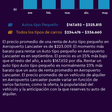
chart
has
$0
1
End
ene
feb.
mar.
abr.
may.
of
X
interactive
axis
chart
Autos tipo Pequeño
$167.652 - $325.815
displaying
categories.
Todos los tipos de carros
$234.476 - $336.660
Range:
14
El precio promedio de una renta de Auto tipo pequeño en
categories.
Aeropuerto Lancaster es de $223.009. El momento más
The
barato para rentar un Auto tipo pequeño en Aeropuerto
chart
Lancaster es en septiembre. El precio es un 25% más bajo
has
que el resto del año, a solo $167.652 por día. Rentar un
1
auto tipo Auto tipo pequeño es normalmente 23% más
Y
barato que un auto de renta promedio en Aeropuerto
axis
Lancaster. El precio promedio de un vehículo de alquiler
displaying
en Aeropuerto Lancaster puede variar en función de
values.
varios factores, como la oferta, la popularidad del
Range:
vehículo y la anticipación con la que reserves tu auto de
0
alquiler.
to
360000.