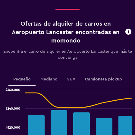
displaying
Días
antes
de
Ofertas de alquiler de carros en
la
renta.
Aeropuerto Lancaster encontradas en
Range:
momondo
91
categories.
Encuentra el carro de alquiler en Aeropuerto Lancaster que más te
The
convenga
chart
has
1
Y
Pequeño
Mediano
SUV
Camioneta pickup
axis
displaying
$360.000
values.
Combination
Chart
Range:
graphic.
chart
100000
with
$240.000
to
2
data
175000.
series.
$120.000
The