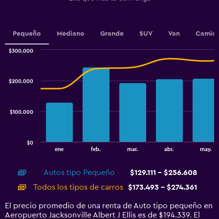
has
1
Y
Pequeño
Mediano
Grande
SUV
Van
Camion
axis
displaying
$300.000
values.
Combination
Chart
Range:
graphic.
chart
100000
with
$200.000
to
2
data
160000.
series.
$100.000
The
chart
has
$0
1
End
ene
feb.
mar.
abr.
may.
of
X
interactive
axis
chart
Autos tipo Pequeño
$129.111 - $256.608
displaying
categories.
Todos los tipos de carros
$173.493 - $274.361
Range:
14
El precio promedio de una renta de Auto tipo pequeño en
categories.
Aeropuerto Jacksonville Albert J Ellis es de $194.339. El