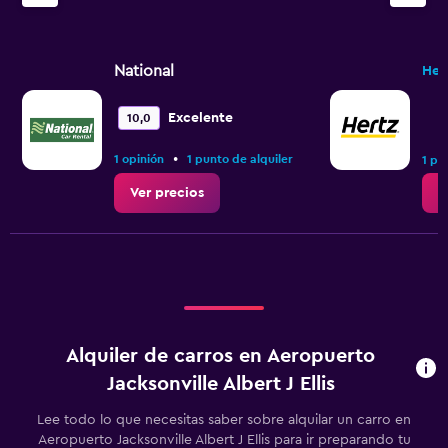
National
Her
Excelente
10,0
•
1 opinión
1 punto de alquiler
1 pu
Ver precios
V
Alquiler de carros en Aeropuerto
Jacksonville Albert J Ellis
Lee todo lo que necesitas saber sobre alquilar un carro en
Aeropuerto Jacksonville Albert J Ellis para ir preparando tu