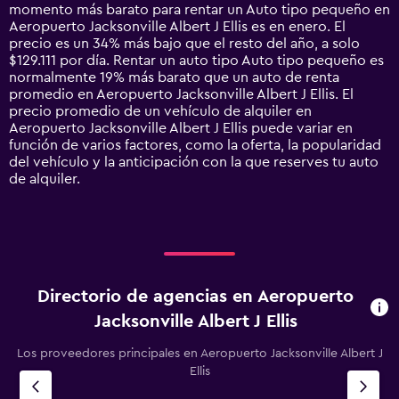
The
momento más barato para rentar un Auto tipo pequeño en
chart
Aeropuerto Jacksonville Albert J Ellis es en enero. El
has
precio es un 34% más bajo que el resto del año, a solo
1
$129.111 por día. Rentar un auto tipo Auto tipo pequeño es
Y
normalmente 19% más barato que un auto de renta
axis
promedio en Aeropuerto Jacksonville Albert J Ellis. El
displaying
precio promedio de un vehículo de alquiler en
values.
Aeropuerto Jacksonville Albert J Ellis puede variar en
Range:
función de varios factores, como la oferta, la popularidad
0
del vehículo y la anticipación con la que reserves tu auto
to
de alquiler.
300000.
Directorio de agencias en Aeropuerto
Jacksonville Albert J Ellis
Los proveedores principales en Aeropuerto Jacksonville Albert J
Ellis