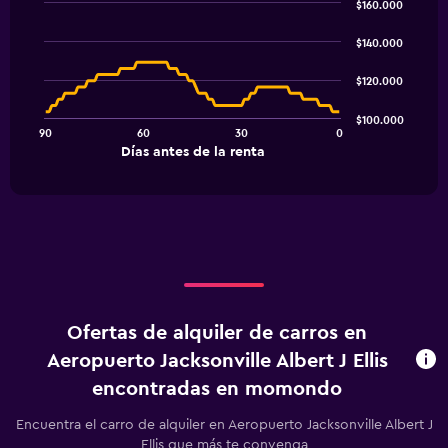
$160.000
Line
Chart
graphic.
chart
$140.000
with
91
$120.000
data
points.
$100.000
90
60
30
0
The
End
Días antes de la renta
chart
of
interactive
has
chart
1
X
axis
displaying
Días
antes
de
Ofertas de alquiler de carros en
la
renta.
Aeropuerto Jacksonville Albert J Ellis
Range:
encontradas en momondo
91
categories.
Encuentra el carro de alquiler en Aeropuerto Jacksonville Albert J
The
Ellis que más te convenga
chart