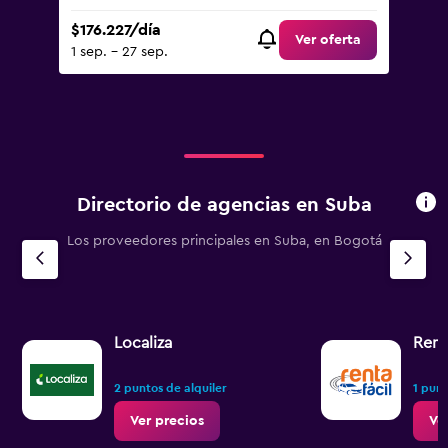
$176.227/día
Ver oferta
1 sep. - 27 sep.
Directorio de agencias en Suba
Los proveedores principales en Suba, en Bogotá
Localiza
Renta
2 puntos de alquiler
1 punt
Ver precios
Ve