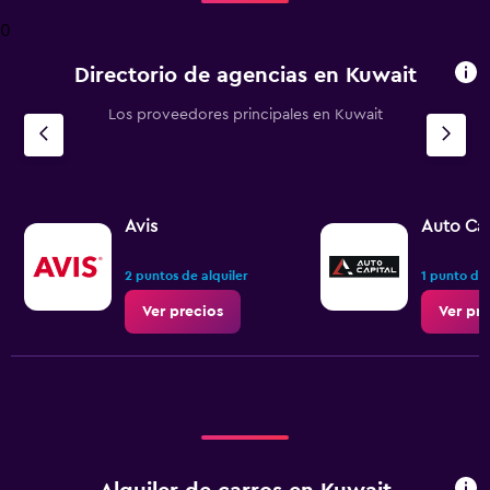
4
0
categories.
The
Directorio de agencias en Kuwait
chart
has
Los proveedores principales en Kuwait
1
Y
axis
displaying
values.
Range:
Avis
Auto Cap
0
to
2 puntos de alquiler
1 punto de 
4.5.
Ver precios
Ver pr