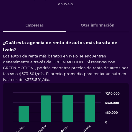
en Ivalo.
Empresas
Otra información
¿Cuál es la agencia de renta de autos más barata de
Ivalo?
Los autos de renta más baratos en Ivalo se encuentran
generalmente a través de GREEN MOTION . Si reservas con
GREEN MOTION , podrás encontrar precios de renta de autos por
tan solo $373.501/día. El precio promedio para rentar un auto en
Ivalo es de $373.501/día.
$240.000
Bar
Chart
graphic.
$160.000
chart
with
4
$80.000
bars.
0
Thrifty
GREEN M…
keddy b…
Hertz
The