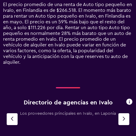
14
El precio promedio de una renta de Auto tipo pequeño en
categories.
Ivalo, en Finlandia es de $266.518. El momento más barato
The
para rentar un Auto tipo pequeño en Ivalo, en Finlandia es
chart
en mayo. El precio es un 59% más bajo que el resto del
has
año, a solo $111.226 por día. Rentar un auto tipo Auto tipo
1
pequeño es normalmente 28% más barato que un auto de
Y
renta promedio en Ivalo. El precio promedio de un
axis
vehículo de alquiler en Ivalo puede variar en función de
displaying
varios factores, como la oferta, la popularidad del
values.
vehículo y la anticipación con la que reserves tu auto de
Range:
alquiler.
0
to
750000.
Directorio de agencias en Ivalo
Los proveedores principales en Ivalo, en Laponia